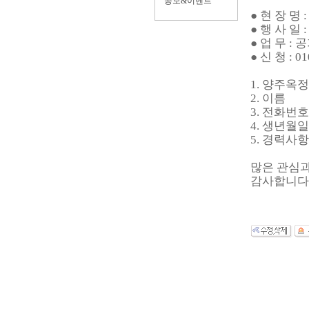
공모&이벤트
● 현 장 
● 행 사 일
● 업 무 :
● 신 청 :
1. 양주옥
2. 이름
3. 전화번호
4. 생년월일
5. 경력사항
많은 관심과
감사합니다