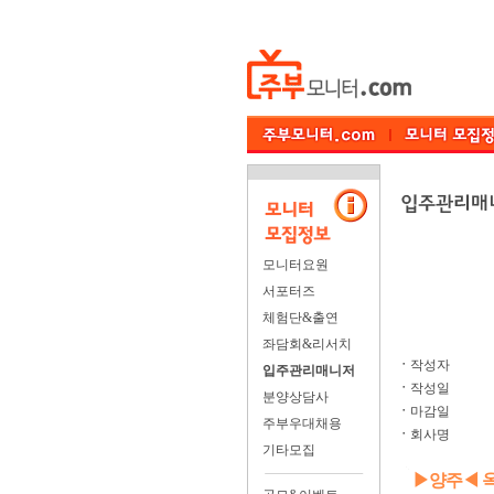
모니터요원
서포터즈
체험단&출연
좌담회&리서치
ㆍ
작성자
입주관리매니저
ㆍ
작성일
분양상담사
ㆍ
마감일
주부우대채용
ㆍ
회사명
기타모집
▶양주◀ 옥