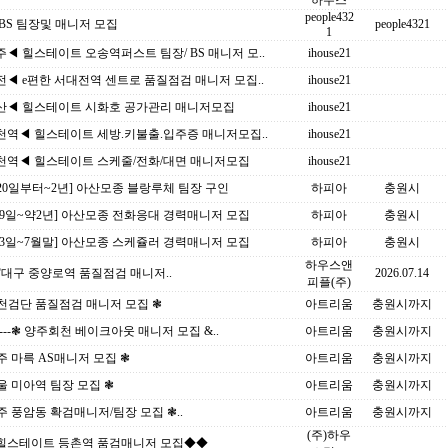
하우스
people432
BS 팀장및 매니저 모집
people4321
1
◀ 힐스테이트 오송역퍼스트 팀장/ BS 매니저 모..
ihouse21
◀ e편한 서대전역 센트로 품질점검 매니저 모집..
ihouse21
산◀ 힐스테이트 시화호 공가관리 매니저모집
ihouse21
천역◀ 힐스테이트 세방.키불출.입주증 매니저모집..
ihouse21
천역◀ 힐스테이트 스케줄/전화/대면 매니저모집
ihouse21
 20일부터~2년] 아산모종 블랑루체 팀장 구인
하피아
충원시
19일~약2년] 아산모종 전화응대 경력매니저 모집
하피아
충원시
13일~7월말] 아산모종 스케쥴러 경력매니저 모집
하피아
충원시
하우스앤
대구 중양로역 품질점검 매니저..
2026.07.14
피플(주)
천검단 품질점검 매니저 모집 ❃
아트리움
충원시까지
---❃ 양주회천 베이크아웃 매니저 모집 &..
아트리움
충원시까지
주 마륵 AS매니저 모집 ❃
아트리움
충원시까지
울 미아역 팀장 모집 ❃
아트리움
충원시까지
주 풍암동 확검매니저/팀장 모집 ❃..
아트리움
충원시까지
(주)하우
힐스테이트 등촌역 품검매니저 모집◆◆