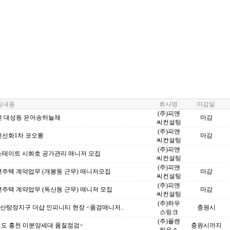
내용
회사명
마감일
(주)피앤
대전 대성동 은어송하늘채
마감
씨컨설팅
(주)피앤
전선화1차 코오롱
마감
씨컨설팅
(주)피앤
힐스테이트 시화호 공가관리 매니저 모집
씨컨설팅
(주)피앤
년주택 계약업무 (개봉동 근무) 매니저모집
마감
씨컨설팅
(주)피앤
년주택 계약업무 (독산동 근무) 매니저 모집
마감
씨컨설팅
(주)하우
아산탕정지구 더샵 인피니티 현장 <품검매니저..
충원시
스링크
(주)플랜
원도 홍천 미분양세대 품질점검>
충원시까지