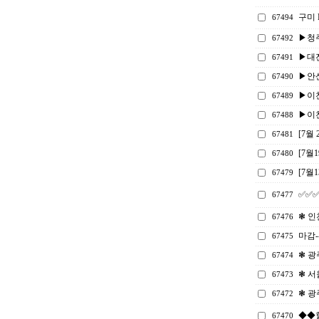
구미 
67494
▶청주
67492
▶대전
67491
▶안
67490
▶이
67489
▶이
67488
[7월
67481
[7월
67480
[7월
67479
✅✅✅
67477
❃ 인
67476
마감-
67475
❃ 광
67474
❃ 서
67473
❃ 광
67472
◆◆
67470