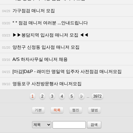
가구점검 매니저 모집
04/29
* * 점검 매니저 여러분 ...안내드립니다
03/20
▶▶봉담지역 입사점 매니저 모집 ◀◀
03/23
양천구 신정동 입사점 매니저 모집
01/20
A/S 하자사무실 메니저 채용
03/16
[마감]D&P - 래미안 명일역 입주자 사전점검 매니저모집
04/15
영등포구 사전방문행사 매니저모집
09/10
1
2
3
4
5
3972
...
기본
목록
웹진
앨범
검색