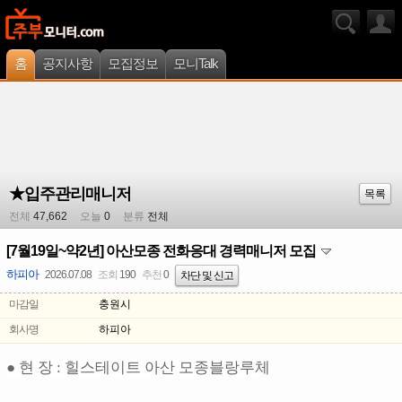
홈
공지사항
모집정보
모니Talk
★입주관리매니저
목록
전체
47,662
오늘
0
분류
전체
[7월19일~약2년] 아산모종 전화응대 경력매니저 모집
하피아
2026.07.08
조회
190
추천
0
차단 및 신고
마감일
충원시
회사명
하피아
● 현 장 : 힐스테이트 아산 모종블랑루체