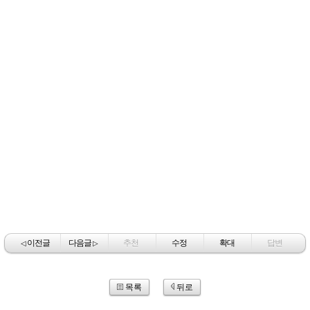
이전글
다음글
추천
수정
확대
답변
◁
▷
목록
뒤로