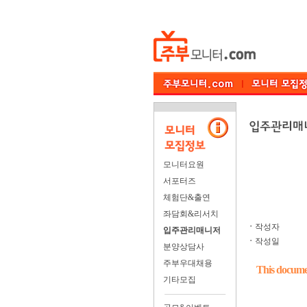
모니터요원
서포터즈
체험단&출연
좌담회&리서치
ㆍ
작성자
입주관리매니저
ㆍ
작성일
분양상담사
주부우대채용
This documen
기타모집