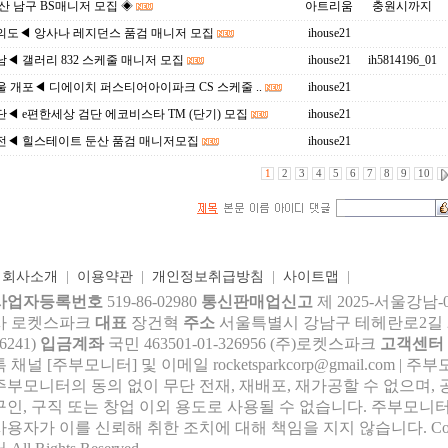
산 남구 BS매니저 모집 ◈
아트리움
충원시까지
의도◀ 앙사나 레지던스 품검 매니저 모집
ihouse21
◀ 갤러리 832 스케줄 매니저 모집
ihouse21
ih5814196_01
 개포◀ 디에이치 퍼스티어아이파크 CS 스케줄 ..
ihouse21
◀ e편한세상 검단 에코비스타 TM (단기) 모집
ihouse21
전◀ 힐스테이트 둔산 품검 매니저모집
ihouse21
1
2
3
4
5
6
7
8
9
10
|
회사소개
|
이용약관
|
개인정보취급방침
|
사이트맵
|
사업자등록번호
519-86-02980
통신판매업신고
제 2025-서울강남-
사 로켓스파크
대표
장건혁
주소
서울특별시 강남구 테헤란로2길 27,
6241)
입금계좌
국민 463501-01-326956 (주)로켓스파크
고객센터
톡 채널 [주부모니터] 및 이메일 rocke
tsparkcorp@gmail.com
| 주
주부모니터의 동의 없이 무단 전재, 재배포, 재가공할 수 없으며, 
구인, 구직 또는 창업 이외 용도로 사용될 수 없습니다. 주부모니터
사용자가 이를 신뢰해 취한 조치에 대해 책임을 지지 않습니다.
Co