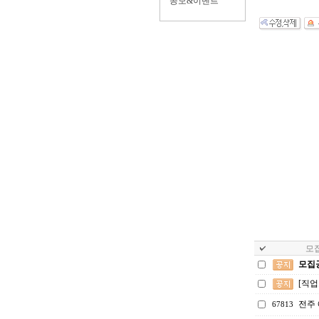
공모&이벤트
모집
모집
[직
전주
67813