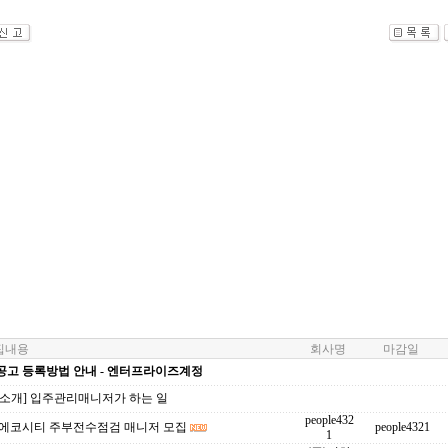
내용
회사명
마감일
공고 등록방법 안내 - 엔터프라이즈계정
업소개] 입주관리매니저가 하는 일
people432
 에코시티 주부전수점검 매니저 모집
people4321
1