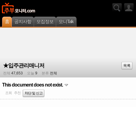
홈
공지사항
모집정보
모니Talk
★입주관리매니저
목록
전체
47,653
오늘
9
분류
전체
This document does not exist.
조회
추천
차단 및 신고