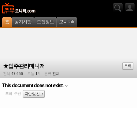
홈
공지사항
모집정보
모니Talk
★입주관리매니저
목록
전체
47,656
오늘
14
분류
전체
This document does not exist.
조회
추천
차단 및 신고