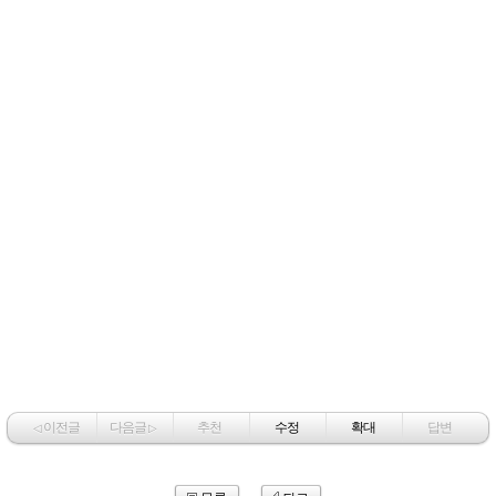
이전글
다음글
추천
수정
확대
답변
◁
▷