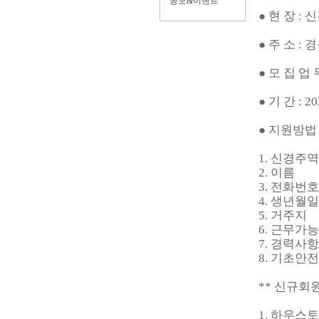
공모&이벤트
● 현 장 
● 주 소 :
● 모 집 업 
● 기 간 : 
● 지원방법 :
1. 신경주
2. 이름
3. 전화번호
4. 생년월일
5. 거주지
6. 근무가
7. 경력사
8. 기초안
** 신규회원
1. 하우스