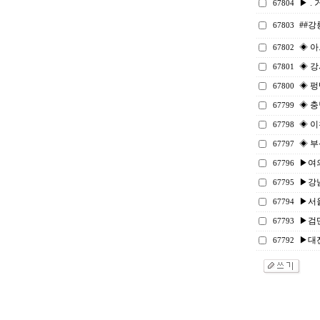
▶ . 
67804
##강
67803
◈ 
67802
◈ 강
67801
◈ 펑
67800
◈ 충
67799
◈ 이
67798
◈ 부
67797
▶여
67796
▶강남
67795
▶서울
67794
▶검단
67793
▶대
67792