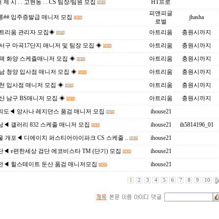
거 제 시 . . 고현동 . . CS 팀장/팀원 모집
HT프로
피앤피글
릉## 입주증발급 매니저 모집
jhasha
로벌
아트리움 관리자 모집◈
아트리움
충원시까지
서구 마곡17단지 매니저 및 팀장 모집 ◈
아트리움
충원시까지
택 화양 스케즐매니저 모집 ◈
아트리움
충원시까지
남 청양 입사점 매니저 모집 ◈
아트리움
충원시까지
천 입사점 매니저 모집 ◈
아트리움
충원시까지
산 남구 BS매니저 모집 ◈
아트리움
충원시까지
의도◀ 앙사나 레지던스 품검 매니저 모집
ihouse21
◀ 갤러리 832 스케줄 매니저 모집
ihouse21
ih5814196_01
 개포◀ 디에이치 퍼스티어아이파크 CS 스케줄 ..
ihouse21
◀ e편한세상 검단 에코비스타 TM (단기) 모집
ihouse21
전◀ 힐스테이트 둔산 품검 매니저모집
ihouse21
1
2
3
4
5
6
7
8
9
10