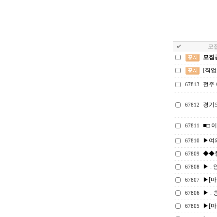
모집
모집
[직
전주
67813
경기
67812
■□ 
67811
▶여
67810
◆◆
67809
▶ . 
67808
▶[마감
67807
▶ . 
67806
▶[마감
67805