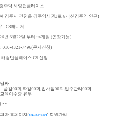
: 신경주역 해링턴플레이스
 경북 경주시 건천읍 경주역세권3로 67 (신경주역 인근)
무 : CS매니저
2026년 6월22일 부터 ~4개월 (연장가능)
 010-4321-7496(문자신청)
역 해링턴플레이스 CS 신청
능날짜
항 - 품검00회,확검00회,입사점00회,입주관리00회
전교육이수증 유무
 **
토피아 홈페이지(
) 회원가입
http://hapia.net