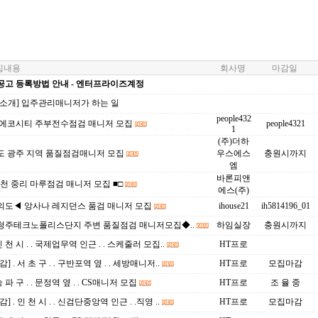
내용
회사명
마감일
공고 등록방법 안내 - 엔터프라이즈계정
업소개] 입주관리매니저가 하는 일
people432
 에코시티 주부전수점검 매니저 모집
people4321
1
(주)더하
도 광주 지역 품질점검매니저 모집
우스에스
충원시까지
엠
바론피앤
이천 중리 마루점검 매니저 모집 ■□
에스(주)
의도◀ 앙사나 레지던스 품검 매니저 모집
ihouse21
ih5814196_01
청주테크노폴리스단지 주변 품질점검 매니저모집◆..
하임실장
충원시까지
인 천 시 . . 국제업무역 인근 . . 스케줄러 모집..
HT프로
] . 서 초 구 . . 구반포역 옆 . . 세방매니저..
HT프로
모집마감
송 파 구 . . 문정역 옆 . . CS매니저 모집
HT프로
조 율 중
] . 인 천 시 . . 신검단중앙역 인근 . .직영 ..
HT프로
모집마감