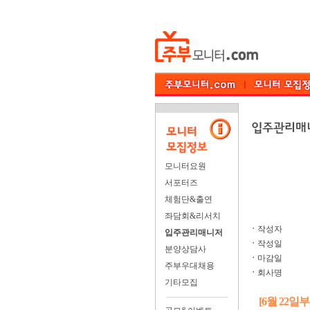
모니터요원
서포터즈
체험단&출연
좌담회&리서치
ㆍ
작성자
입주관리매니저
ㆍ
작성일
분양상담사
ㆍ
마감일
주부우대채용
ㆍ
회사명
기타모집
[6월 22일