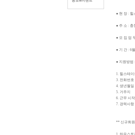
공모&이벤트
● 현 장 
● 주 소 :
● 모 집 업
● 기 간 : 
● 지원방법 :
1. 힐스테
3. 전화번호
4. 생년월일
5. 거주지
6. 근무 시
7. 경력사항
** 신규회원 
1. 하우스