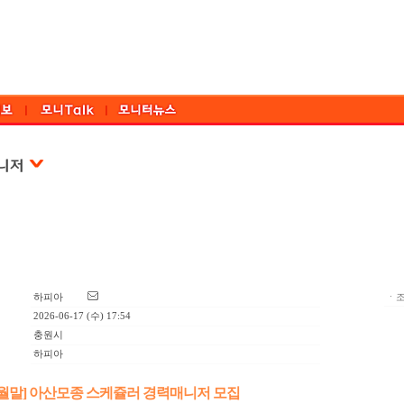
하피아
ㆍ조
2026-06-17 (수) 17:54
충원시
하피아
~7월말] 아산모종 스케쥴러 경력매니저 모집