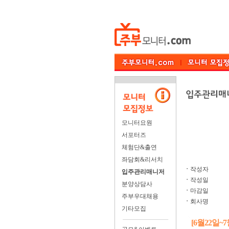
모니터요원
서포터즈
체험단&출연
좌담회&리서치
ㆍ
작성자
입주관리매니저
ㆍ
작성일
분양상담사
ㆍ
마감일
주부우대채용
ㆍ
회사명
기타모집
[6월22일