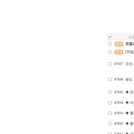
모집
모집
[직
오산
67837
송도
67836
◈ 인
67835
◈ 이
67834
◈ 충
67833
◈ 펑
67832