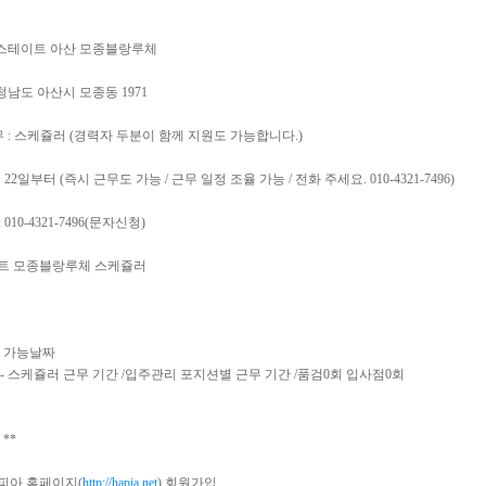
: 힐스테이트 아산 모종블랑루체
 충청남도 아산시 모종동 1971
 무 : 스케쥴러 (경력자 두분이 함께 지원도 가능합니다.)
6월 22일부터 (즉시 근무도 가능 / 근무 일정 조율 가능 / 전화 주세요. 010-4321-7496)
 010-4321-7496(문자신청)
이트 모종블랑루체 스케쥴러
작 가능날짜
 - 스케쥴러 근무 기간 /입주관리 포지션별 근무 기간 /품검0회 입사점0회
**
토피아 홈페이지(
http://hapia.net
) 회원가입