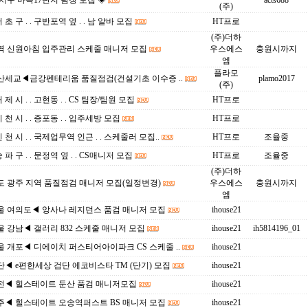
서구 마곡17단지 팀장 모집 ◈
acts688
(주)
서 초 구 . . 구반포역 옆 . . 남 알바 모집
HT프로
(주)더하
역 신원아침 입주관리 스케줄 매니저 모집
우스에스
충원시까지
엠
플라모
산세교◀금강펜테리움 품질점검(건설기초 이수증 ..
plamo2017
(주)
거 제 시 . . 고현동 . . CS 팀장/팀원 모집
HT프로
이 천 시 . . 증포동 . . 입주세방 모집
HT프로
인 천 시 . . 국제업무역 인근 . . 스케줄러 모집..
HT프로
조율중
송 파 구 . . 문정역 옆 . . CS매니저 모집
HT프로
조율중
(주)더하
도 광주 지역 품질점검 매니저 모집(일정변경)
우스에스
충원시까지
엠
울 여의도◀ 앙사나 레지던스 품검 매니저 모집
ihouse21
 강남◀ 갤러리 832 스케줄 매니저 모집
ihouse21
ih5814196_01
 개포◀ 디에이치 퍼스티어아이파크 CS 스케줄 ..
ihouse21
◀ e편한세상 검단 에코비스타 TM (단기) 모집
ihouse21
전◀ 힐스테이트 둔산 품검 매니저모집
ihouse21
주◀ 힐스테이트 오송역퍼스트 BS 매니저 모집
ihouse21