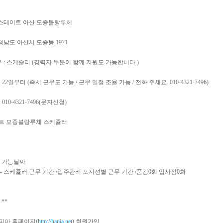
: 힐스테이트 아산 모종블랑루체
 충청남도 아산시 모종동 1971
 무 : 스케쥴러 (경력자 두분이 함께 지원도 가능합니다.)
6월 22일부터 (즉시 근무도 가능 / 근무 일정 조율 가능 / 전화 주세요. 010-4321-7496)
 010-4321-7496(문자신청)
이트 모종블랑루체 스케쥴러
작 가능날짜
 - 스케쥴러 근무 기간 /입주관리 포지션별 근무 기간 /품검0회 입사점0회
**
토피아 홈페이지(
http://hapia.net
) 회원가입