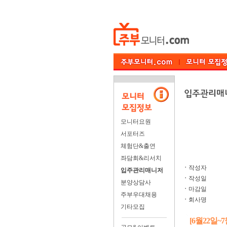
모니터요원
서포터즈
체험단&출연
좌담회&리서치
ㆍ
작성자
입주관리매니저
ㆍ
작성일
분양상담사
ㆍ
마감일
주부우대채용
ㆍ
회사명
기타모집
[6월22일