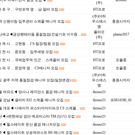
서구 마곡17단지 팀장 모집 ◈
acts688
(주)
서 초 구 . . 구반포역 옆 . . 남 알바 모집
HT프로
(주)더하
역 신원아침 입주관리 스케줄 매니저 모집
우스에스
충원시까지
엠
플라모
산세교◀금강펜테리움 품질점검(건설기초 이수증 ..
plamo2017
(주)
거 제 시 . . 고현동 . . CS 팀장/팀원 모집
HT프로
이 천 시 . . 증포동 . . 입주세방 모집
HT프로
인 천 시 . . 국제업무역 인근 . . 스케줄러 모집..
HT프로
조율중
송 파 구 . . 문정역 옆 . . CS매니저 모집
HT프로
조율중
(주)더하
도 광주 지역 품질점검 매니저 모집(일정변경)
우스에스
충원시까지
엠
울 여의도◀ 앙사나 레지던스 품검 매니저 모집
ihouse21
 강남◀ 갤러리 832 스케줄 매니저 모집
ihouse21
ih5814196_01
 개포◀ 디에이치 퍼스티어아이파크 CS 스케줄 ..
ihouse21
◀ e편한세상 검단 에코비스타 TM (단기) 모집
ihouse21
전◀ 힐스테이트 둔산 품검 매니저모집
ihouse21
주◀ 힐스테이트 오송역퍼스트 BS 매니저 모집
ihouse21