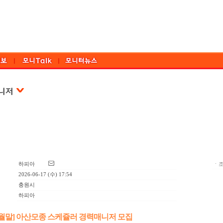
하피아
ㆍ조
2026-06-17 (수) 17:54
충원시
하피아
~7월말] 아산모종 스케쥴러 경력매니저 모집