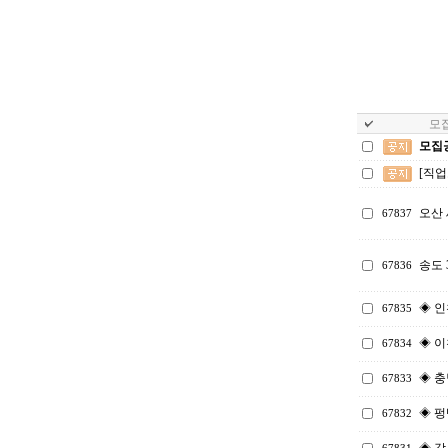
모집
모집
[직
오산
67837
송도
67836
◈ 인
67835
◈ 이
67834
◈ 충
67833
◈ 펑
67832