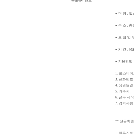
공모&이벤트
● 현 장 
● 주 소 :
● 모 집 업
● 기 간 : 
● 지원방법 :
1. 힐스테
3. 전화번호
4. 생년월일
5. 거주지
6. 근무 시
7. 경력사항
** 신규회원 
1. 하우스