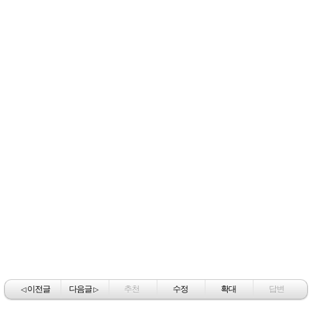
이전글
다음글
추천
수정
확대
답변
◁
▷