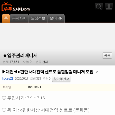
홈
공지사항
모집정보
모니Talk
★입주관리매니저
목록
전체
47,661
오늘
0
분류
전체
▶대전◀ e편한 서대전역 센트로 품질점검 매니저 모집
ihouse21
2026.06.17
조회
393
추천
0
차단 및 신고
회사명
ihouse21
◎ 투입시기: 7.9 ~ 7.15
◎ 위 치 : e편한세상 서대전역 센트로 (문화동)