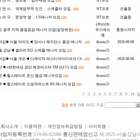
이 천 시 . . 증포동 . . 입주세방 모집
HT프로
인 천 시 . . 국제업무역 인근 . . 스케줄러 모집..
HT프로
조율중
송 파 구 . . 문정역 옆 . . CS매니저 모집
HT프로
조율중
(주)더하
도 광주 지역 품질점검 매니저 모집(일정변경)
우스에스
충원시까지
엠
마감▶서울 여의도◀ 앙사나 레지던스 품검 매니저..
ihouse21
2026.08.08
 강남◀ 갤러리 832 스케줄 매니저 모집
ihouse21
마감▶서울 개포◀ 디에이치 퍼스티어아이파크 CS..
ihouse21
2026.08.08
◀ e편한세상 검단 에코비스타 TM (단기) 모집
ihouse21
전◀ 힐스테이트 둔산 품검 매니저모집
ihouse21
주◀ 힐스테이트 오송역퍼스트 BS 매니저 모집
ihouse21
1
2
3
4
5
6
7
8
9
10
|
회사소개
|
이용약관
|
개인정보취급방침
|
사이트맵
|
사업자등록번호
519-86-02980
통신판매업신고
제 2025-서울강남-