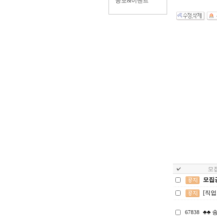
공모&이벤트
모집
모집
[직
♣♣ 
67838