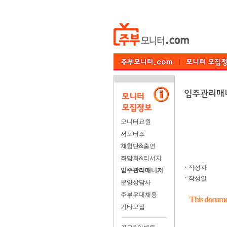
모니터요원
서포터즈
체험단&출연
좌담회&리서치
ㆍ
작성자
입주관리매니저
ㆍ
작성일
분양상담사
주부우대채용
This documen
기타모집