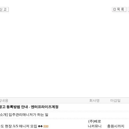
내용
회사명
마감일
공고 등록방법 안내 - 엔터프라이즈계정
업소개] 입주관리매니저가 하는 일
(주)베로
송도 현장 A/S 매니저 모집 ♣♣
나커뮤니
충원시까지