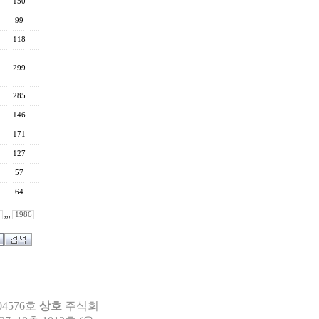
150
99
118
299
285
146
171
127
57
64
,,,
1986
04576호
상호
주식회