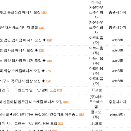
케이션
가온하우
 세교 품질점검 매니저 모집
스주식회
충원시까지
사
가온하우
 3년차서비스 매니저 모집
스주식회
충원시까지
사
아트리움
천 검단 입사점 매니저 모집 ◈
acts688
(주)
아트리움
천 입사점 매니저 모집 ◈
acts688
(주)
아트리움
남 청양 입사점 매니저 모집 ◈
acts688
(주)
아트리움
택 화양 스케즐매니저 모집 ◈
acts688
(주)
아트리움
서구 마곡17단지 팀장 모집 ◈
acts688
(주)
서 초 구 . . 구반포역 옆 . . 남 알바 모집
HT프로
(주)더하
역 신원아침 입주관리 스케줄 매니저 모집
우스에스
충원시까지
엠
플라모
산세교◀금강펜테리움 품질점검(건설기초 이수증 ..
plamo2017
(주)
거 제 시 . . 고현동 . . CS 팀장/팀원 모집
HT프로