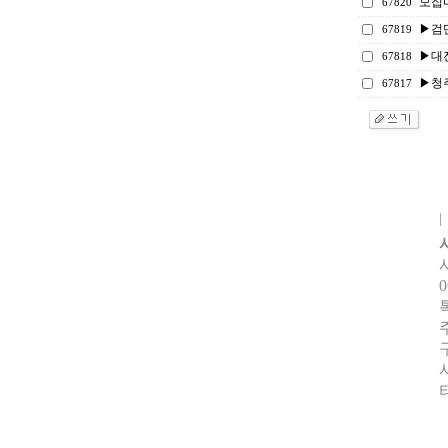
모집
67820
▶검단
67819
▶대
67818
▶청
67817
0
터