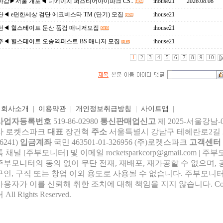
마감▶서울 개포◀ 디에이치 퍼스티어아이파크 CS..
ihouse21
2026.08.08
◀ e편한세상 검단 에코비스타 TM (단기) 모집
ihouse21
전◀ 힐스테이트 둔산 품검 매니저모집
ihouse21
주◀ 힐스테이트 오송역퍼스트 BS 매니저 모집
ihouse21
1
2
3
4
5
6
7
8
9
10
|
회사소개
|
이용약관
|
개인정보취급방침
|
사이트맵
|
사업자등록번호
519-86-02980
통신판매업신고
제 2025-서울강남-
사 로켓스파크
대표
장건혁
주소
서울특별시 강남구 테헤란로2길 27,
6241)
입금계좌
국민 463501-01-326956 (주)로켓스파크
고객센터
톡 채널 [주부모니터] 및 이메일 rocke
tsparkcorp@gmail.com
| 주
주부모니터의 동의 없이 무단 전재, 재배포, 재가공할 수 없으며, 
구인, 구직 또는 창업 이외 용도로 사용될 수 없습니다. 주부모니터
사용자가 이를 신뢰해 취한 조치에 대해 책임을 지지 않습니다.
Co
 All Rights Reserved.