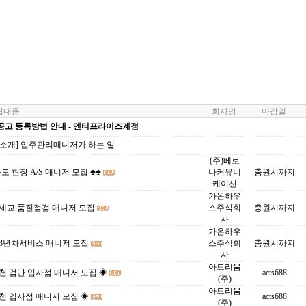
내용
회사명
마감일
공고 등록방법 안내 - 엔터프라이즈계정
업소개] 입주관리매니저가 하는 일
(주)베로
송도 현장 A/S 매니저 모집 ♣♣
나커뮤니
충원시까지
케이션
가온하우
 세교 품질점검 매니저 모집
스주식회
충원시까지
사
가온하우
 3년차서비스 매니저 모집
스주식회
충원시까지
사
아트리움
천 검단 입사점 매니저 모집 ◈
acts688
(주)
아트리움
천 입사점 매니저 모집 ◈
acts688
(주)