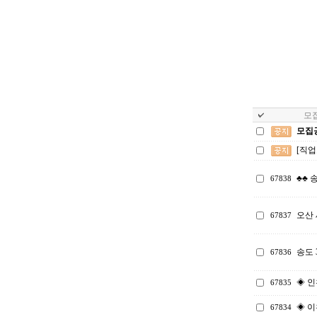
모집
모집
[직
♣♣ 
67838
오산
67837
송도
67836
◈ 인
67835
◈ 이
67834