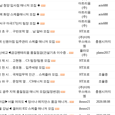
아트리움
남 청양 입사점 매니저 모집 ◈
acts688
(주)
아트리움
택 화양 스케즐매니저 모집 ◈
acts688
(주)
아트리움
서구 마곡17단지 팀장 모집 ◈
acts688
(주)
서 초 구 . . 구반포역 옆 . . 남 알바 모집
HT프로
(주)더하
역 신원아침 입주관리 스케줄 매니저 모집
우스에스
충원시까지
엠
플라모
산세교◀금강펜테리움 품질점검(건설기초 이수증 ..
plamo2017
(주)
거 제 시 . . 고현동 . . CS 팀장/팀원 모집
HT프로
이 천 시 . . 증포동 . . 입주세방 모집
HT프로
인 천 시 . . 국제업무역 인근 . . 스케줄러 모집..
HT프로
조율중
송 파 구 . . 문정역 옆 . . CS매니저 모집
HT프로
조율중
(주)더하
도 광주 지역 품질점검 매니저 모집(일정변경)
우스에스
충원시까지
엠
마감▶서울 여의도◀ 앙사나 레지던스 품검 매니저..
ihouse21
2026.08.08
 강남◀ 갤러리 832 스케줄 매니저 모집
ihouse21