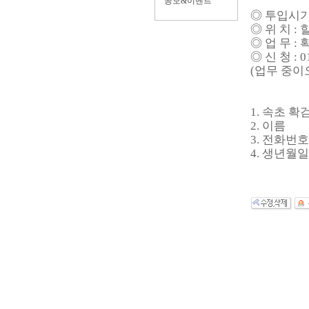
공모&이벤트
◎ 투입시기
◎ 위 치 :
◎ 업 무 :
◎ 신 청 : 0
(업무 중이
1. 속초 확
2. 이름
3. 전화번호
4. 생년월일