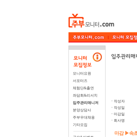
모니터요원
서포터즈
체험단&출연
좌담회&리서치
ㆍ
작성자
입주관리매니저
ㆍ
작성일
분양상담사
ㆍ
마감일
주부우대채용
ㆍ
회사명
기타모집
마감 ▶속초