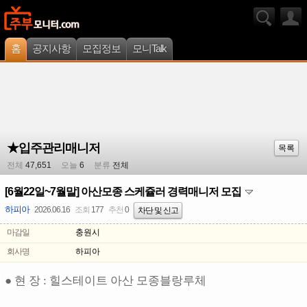
홈
공지사항
모집정보
모니Talk
★입주관리매니저
목록
전체
47,651
오늘
6
분류
전체
[6월22일~7월말] 아산모종 스케쥴러 경력매니저 모집
하피아
2026.06.16
조회
177
추천
0
차단 및 신고
마감일
충원시
회사명
하피아
● 현 장 : 힐스테이트 아산 모종블랑루체