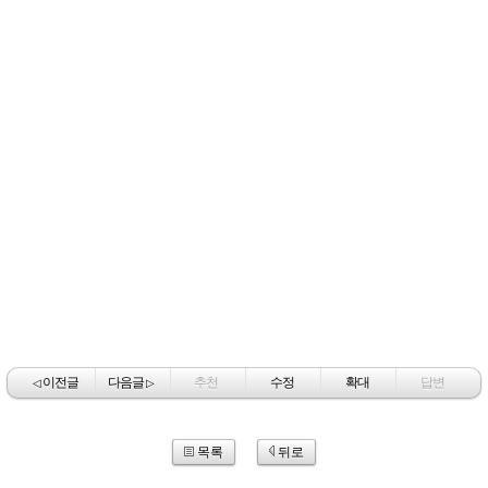
이전글
다음글
추천
수정
확대
답변
◁
▷
목록
뒤로