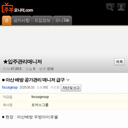
홈
공지사항
모집정보
모니Talk
★입주관리매니저
목록
전체
47,653
오늘
9
분류
전체
■ 아산 배방 공가관리 매니저 급구
focusgroup
2026.06.16
조회
691
추천
0
차단 및 신고
마감일
focusgroup
회사명
포커스그룹
■ 현장 : 아산배방 우방아이유쉘