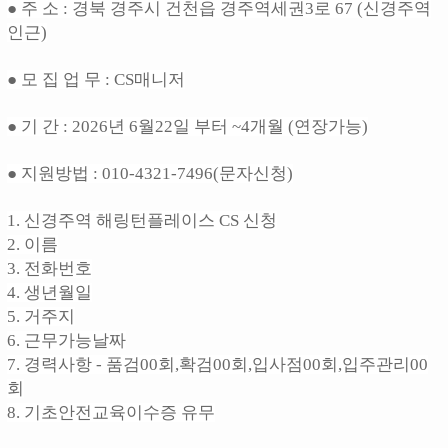
● 주 소 : 경북 경주시 건천읍 경주역세권3로 67 (신경주역
인근)
● 모 집 업 무 : CS매니저
● 기 간 : 2026년 6월22일 부터 ~4개월 (연장가능)
● 지원방법 : 010-4321-7496(문자신청)
1. 신경주역 해링턴플레이스 CS 신청
2. 이름
3. 전화번호
4. 생년월일
5. 거주지
6. 근무가능날짜
7. 경력사항 - 품검00회,확검00회,입사점00회,입주관리00
회
8. 기초안전교육이수증 유무