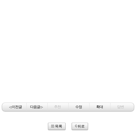
이전글
다음글
추천
수정
확대
답변
◁
▷
목록
뒤로