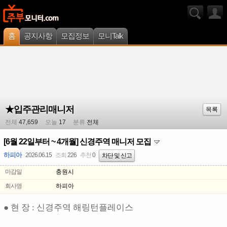
홈
공지사항
모집정보
모니Talk
★입주관리매니저
목록
전체
47,659
오늘
17
분류
전체
[6월 22일부터 ~ 4개월] 신경주역 매니저 모집
하피아
2026.06.15
조회
226
추천
0
차단 및 신고
마감일
충원시
회사명
하피아
● 현 장 : 신경주역 해링턴플레이스