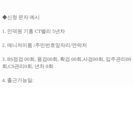
◆신청 문자 예시
1. 인덕원 기흥 CT밸리 5년차
2. 매니저이름 /주민번호앞자리/연락처
3. BS점검 00회, 품검00회, 확검 00회,사검00회, 입주관리00
회,CS관리0회, 년차 0회
4. 출근가능일: