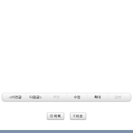
이전글
다음글
추천
수정
확대
답변
◁
▷
목록
뒤로