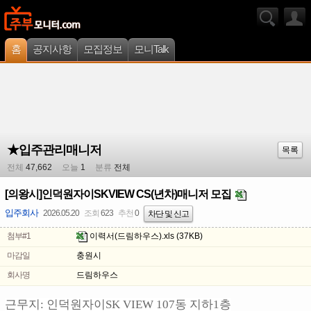
홈
공지사항
모집정보
모니Talk
★입주관리매니저
목록
전체
47,662
오늘
1
분류
전체
[의왕시]인덕원자이SKVIEW CS(년차)매니저 모집
입주회사
2026.05.20
조회
623
추천
0
차단 및 신고
첨부#1
이력서(드림하우스).xls
(37KB)
마감일
충원시
회사명
드림하우스
근무지: 인덕원자이SK VIEW 107동 지하1층