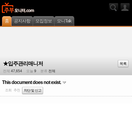
홈
공지사항
모집정보
모니Talk
★입주관리매니저
목록
전체
47,654
오늘
9
분류
전체
This document does not exist.
조회
추천
차단 및 신고