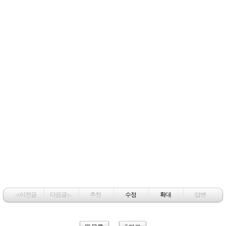
이전글
다음글
추천
수정
확대
답변
◁
▷