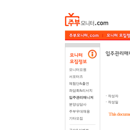
모니터요원
서포터즈
체험단&출연
좌담회&리서치
ㆍ
작성자
입주관리매니저
ㆍ
작성일
분양상담사
주부우대채용
This documen
기타모집