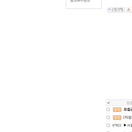
공모&이벤트
모집
모집
[직
▶서
67822