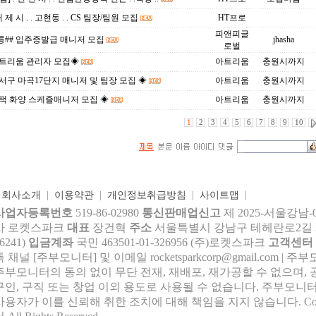
거 제 시 . . 고현동 . . CS 팀장/팀원 모집
HT프로
피앤피글
릉## 입주증발급 매니저 모집
jhasha
로벌
아트리움 관리자 모집◈
아트리움
충원시까지
서구 마곡17단지 매니저 및 팀장 모집 ◈
아트리움
충원시까지
택 화양 스케즐매니저 모집 ◈
아트리움
충원시까지
1
2
3
4
5
6
7
8
9
10
|
회사소개
|
이용약관
|
개인정보취급방침
|
사이트맵
|
사업자등록번호
519-86-02980
통신판매업신고
제 2025-서울강남-
사 로켓스파크
대표
장건혁
주소
서울특별시 강남구 테헤란로2길 27,
6241)
입금계좌
국민 463501-01-326956 (주)로켓스파크
고객센터
톡 채널 [주부모니터] 및 이메일 rocke
tsparkcorp@gmail.com
| 주
주부모니터의 동의 없이 무단 전재, 재배포, 재가공할 수 없으며, 
구인, 구직 또는 창업 이외 용도로 사용될 수 없습니다. 주부모니터
사용자가 이를 신뢰해 취한 조치에 대해 책임을 지지 않습니다.
Co