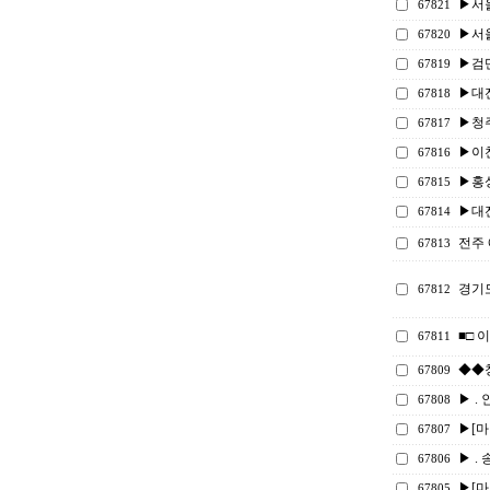
▶서울
67821
▶서울
67820
▶검단
67819
▶대
67818
▶청
67817
▶이
67816
▶홍
67815
▶대전
67814
전주
67813
경기
67812
■□ 
67811
◆◆
67809
▶ . 
67808
▶[마감
67807
▶ . 
67806
▶[마감
67805