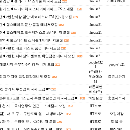
 강남◀ 갤러리 832 스케줄 매니저 모집
ihouse21
ih5814196_01
 개포◀ 디에이치 퍼스티어아이파크 CS 스케줄 ..
ihouse21
◀ e편한세상 검단 에코비스타 TM (단기) 모집
ihouse21
전◀ 힐스테이트 둔산 품검 매니저모집
ihouse21
주◀ 힐스테이트 오송역퍼스트 BS 매니저 모집
ihouse21
천역◀ 힐스테이트 스케줄/TM 매니저모집
ihouse21
성◀ e편한 내포 퍼스트 품검 매니저모집
ihouse21
◀ e편한 서대전역 센트로 확인점검 매니저 모집..
ihouse21
people432
 에코시티 주부전수점검 매니저 모집
people4321
1
(주)더하
도 광주 지역 품질점검매니저 모집
우스에스
충원시까지
엠
바론피앤
이천 중리 마루점검 매니저 모집 ■□
에스(주)
청주테크노폴리스단지 주변 품질점검 매니저모집◆..
하임실장
충원시까지
인 천 시 . . 국제업무역 인근 . . 스케줄러 모집..
HT프로
] . 서 초 구 . . 구반포역 옆 . . 세방매니저..
HT프로
모집마감
송 파 구 . . 문정역 옆 . . CS매니저 모집
HT프로
조 율 중
] . 인 천 시 . . 신검단중앙역 인근 . .직영 ..
HT프로
모집마감