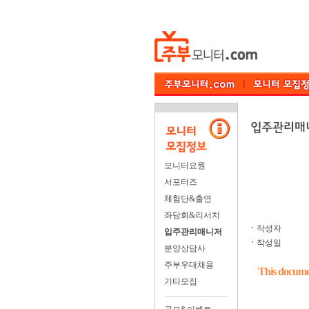
모니터요원
서포터즈
체험단&출연
좌담회&리서치
ㆍ
작성자
입주관리매니저
ㆍ
작성일
분양상담사
주부우대채용
This documen
기타모집