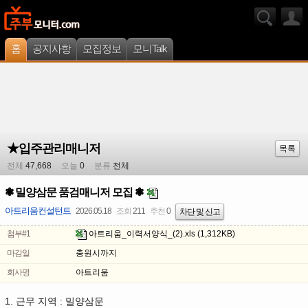
홈
공지사항
모집정보
모니Talk
★입주관리매니저
목록
전체
47,668
오늘
0
분류
전체
❃ 밀양삼문 품검매니저 모집 ❃
아트리움컨설턴트
2026.05.18
조회
211
추천
0
차단 및 신고
첨부#1
아트리움_이력서양식_(2).xls
(1,312KB)
마감일
충원시까지
회사명
아트리움
1. 근무 지역 : 밀양삼문