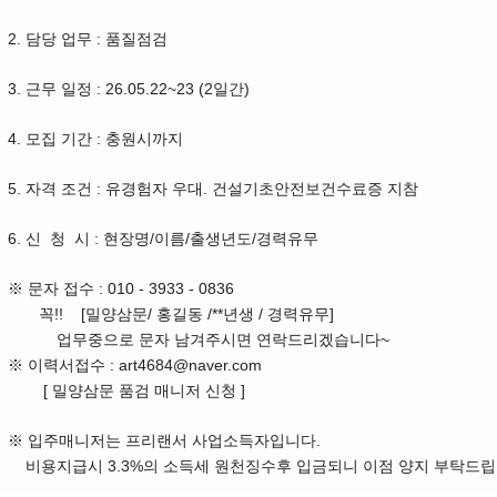
2. 담당 업무 : 품질점검
3. 근무 일정 : 26.05.22~23 (2일간)
4. 모집 기간 : 충원시까지
5. 자격 조건 : 유경험자 우대. 건설기초안전보건수료증 지참
6. 신 청 시 : 현장명/이름/출생년도/경력유무
※ 문자 접수
: 010
- 3933 - 0836
꼭!! [밀양삼문/ 홍길동 /**년생 / 경력유무]
업무중으로 문자 남겨주시면 연락드리겠습니다~
※ 이력서접수 : art4684@naver.com
[ 밀양삼문 품검 매니저 신청 ]
※
입주매니저는 프리랜서 사업소득자입니다.
비용지급시 3.3%의 소득세 원천징수후 입금되니 이점 양지 부탁드립