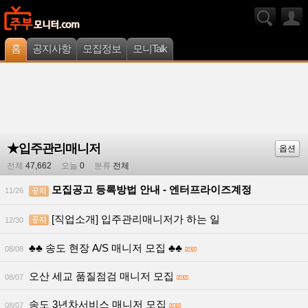
홈
공지사항
모집정보
모니Talk
★입주관리매니저
옵션
전체
47,662
오늘
0
분류
전체
모집공고 등록방법 안내 - 엔터프라이즈계정
11/26
[직업소개] 입주관리매니저가 하는 일
12/30
♣♣ 송도 현장 A/S 매니저 모집 ♣♣
08/08
오산 세교 품질점검 매니저 모집
08/07
송도 3년차서비스 매니저 모집
08/07