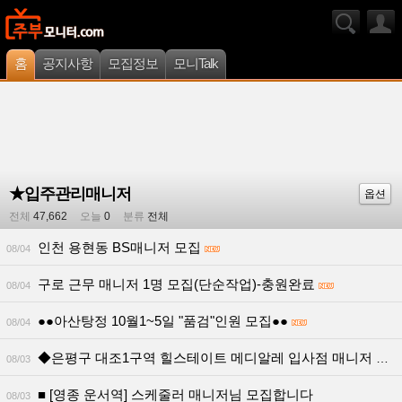
홈
공지사항
모집정보
모니Talk
★입주관리매니저
옵션
전체
47,662
오늘
0
분류
전체
인천 용현동 BS매니저 모집
08/04
구로 근무 매니저 1명 모집(단순작업)-충원완료
08/04
●●아산탕정 10월1~5일 "품검"인원 모집●●
08/04
◆은평구 대조1구역 힐스테이트 메디알레 입사점 매니저 모집
08/03
■ [영종 운서역] 스케줄러 매니저님 모집합니다
08/03