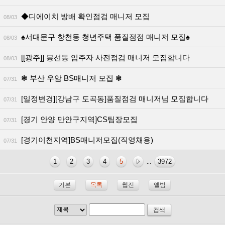
◆디에이치 방배 확인점검 매니저 모집
08/03
♠서대문구 창천동 청년주택 품질점점 매니저 모집♠
08/03
[[광주]] 봉선동 입주자 사전점검 매니저 모집합니다
08/03
❃ 부산 우암 BS매니저 모집 ❃
07/31
[일정변경][강남구 도곡동]품질점검 매니저님 모집합니다
07/31
[경기 안양 만안구지역]CS팀장모집
07/31
[경기이천지역]BS매니저모집(직영채용)
07/31
1
2
3
4
5
3972
...
기본
목록
웹진
앨범
검색