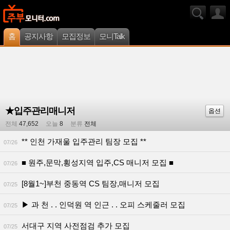
홈
공지사항
모집정보
모니Talk
★입주관리매니저
옵션
전체
47,652
오늘
8
분류
전체
** 인천 가재울 입주관리 팀장 모집 **
07/26
■ 원주,문막,횡성지역 입주,CS 매니저 모집 ■
07/26
[8월1~]부천 중동역 CS 팀장,매니저 모집
07/25
▶ 과 천 . . 인덕원 역 인근 . . 오피 스케줄러 모집
07/25
서대구 지역 사전점검 추가 모집
07/25