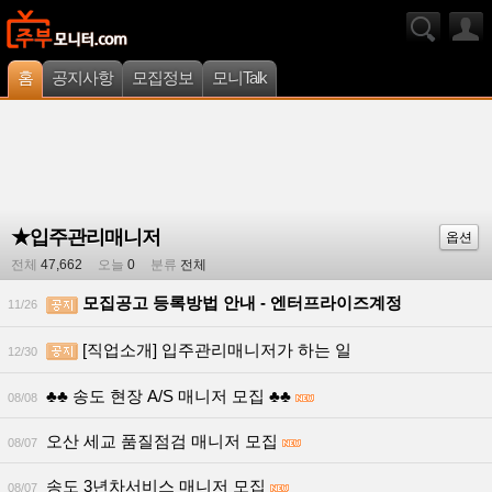
홈
공지사항
모집정보
모니Talk
★입주관리매니저
옵션
전체
47,662
오늘
0
분류
전체
모집공고 등록방법 안내 - 엔터프라이즈계정
11/26
[직업소개] 입주관리매니저가 하는 일
12/30
♣♣ 송도 현장 A/S 매니저 모집 ♣♣
08/08
오산 세교 품질점검 매니저 모집
08/07
송도 3년차서비스 매니저 모집
08/07