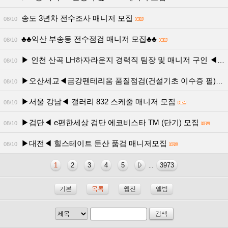
송도 3년차 전수조사 매니저 모집
08/10
♣♣익산 부송동 전수점검 매니저 모집♣♣
08/10
▶ 인천 산곡 LH하자라운지 경력직 팀장 및 매니저 구인 ◀
08/10
▶오산세교◀금강펜테리움 품질점검(건설기초 이수증 필)
08/10
▶서울 강남◀ 갤러리 832 스케줄 매니저 모집
08/10
▶검단◀ e편한세상 검단 에코비스타 TM (단기) 모집
08/10
▶대전◀ 힐스테이트 둔산 품검 매니저모집
08/10
1
2
3
4
5
3973
...
기본
목록
웹진
앨범
검색