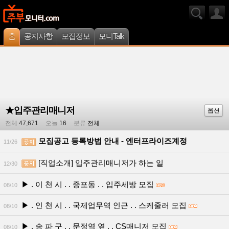
홈
공지사항
모집정보
모니Talk
★입주관리매니저
옵션
전체
47,671
오늘
16
분류
전체
모집공고 등록방법 안내 - 엔터프라이즈계정
11/26
[직업소개] 입주관리매니저가 하는 일
12/30
▶ . 이 천 시 . . 증포동 . . 입주세방 모집
08/10
▶ . 인 천 시 . . 국제업무역 인근 . . 스케줄러 모집
08/10
▶ . 송 파 구 . . 문정역 옆 . . CS매니저 모집
08/10