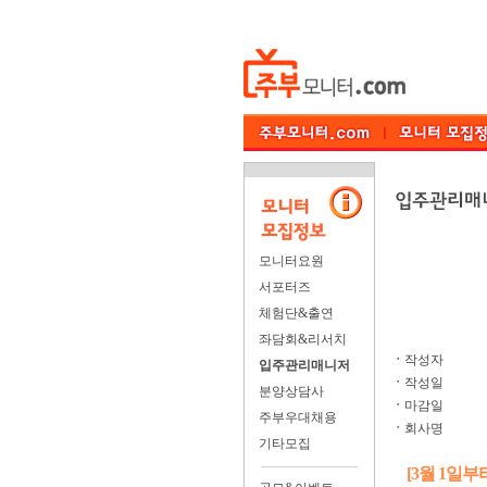
모니터요원
서포터즈
체험단&출연
좌담회&리서치
ㆍ
작성자
입주관리매니저
ㆍ
작성일
분양상담사
ㆍ
마감일
주부우대채용
ㆍ
회사명
기타모집
[3월 1일부