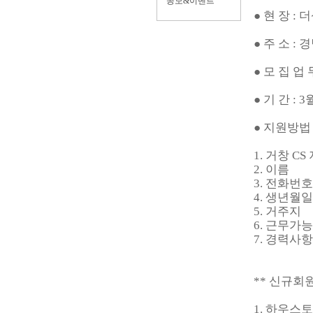
공모&이벤트
● 현 장 :
● 주 소 :
● 모 집 업 
● 기 간 :
● 지원방법 :
1. 거창 CS
2. 이름
3. 전화번호
4. 생년월일
5. 거주지
6. 근무가
7. 경력사
** 신규회원
1. 하우스