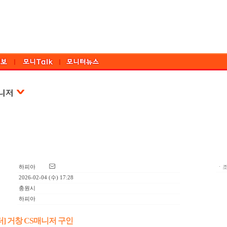
하피아
ㆍ조
2026-02-04 (수) 17:28
충원시
하피아
터] 거창 CS매니저 구인