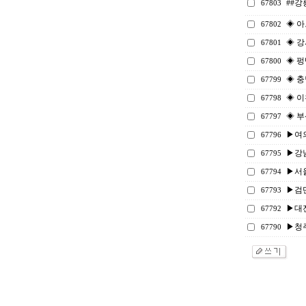
##강
67803
◈ 
67802
◈ 강
67801
◈ 펑
67800
◈ 충
67799
◈ 이
67798
◈ 부
67797
▶여
67796
▶강남
67795
▶서울
67794
▶검단
67793
▶대
67792
▶청
67790