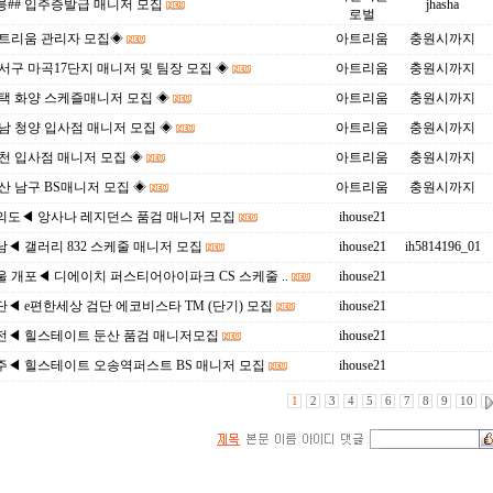
릉## 입주증발급 매니저 모집
jhasha
로벌
아트리움 관리자 모집◈
아트리움
충원시까지
서구 마곡17단지 매니저 및 팀장 모집 ◈
아트리움
충원시까지
택 화양 스케즐매니저 모집 ◈
아트리움
충원시까지
남 청양 입사점 매니저 모집 ◈
아트리움
충원시까지
천 입사점 매니저 모집 ◈
아트리움
충원시까지
산 남구 BS매니저 모집 ◈
아트리움
충원시까지
의도◀ 앙사나 레지던스 품검 매니저 모집
ihouse21
◀ 갤러리 832 스케줄 매니저 모집
ihouse21
ih5814196_01
 개포◀ 디에이치 퍼스티어아이파크 CS 스케줄 ..
ihouse21
◀ e편한세상 검단 에코비스타 TM (단기) 모집
ihouse21
전◀ 힐스테이트 둔산 품검 매니저모집
ihouse21
주◀ 힐스테이트 오송역퍼스트 BS 매니저 모집
ihouse21
1
2
3
4
5
6
7
8
9
10