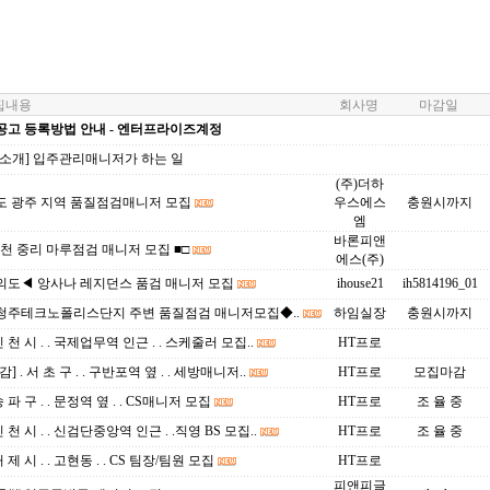
내용
회사명
마감일
공고 등록방법 안내 - 엔터프라이즈계정
업소개] 입주관리매니저가 하는 일
(주)더하
도 광주 지역 품질점검매니저 모집
우스에스
충원시까지
엠
바론피앤
이천 중리 마루점검 매니저 모집 ■□
에스(주)
의도◀ 앙사나 레지던스 품검 매니저 모집
ihouse21
ih5814196_01
청주테크노폴리스단지 주변 품질점검 매니저모집◆..
하임실장
충원시까지
인 천 시 . . 국제업무역 인근 . . 스케줄러 모집..
HT프로
] . 서 초 구 . . 구반포역 옆 . . 세방매니저..
HT프로
모집마감
송 파 구 . . 문정역 옆 . . CS매니저 모집
HT프로
조 율 중
인 천 시 . . 신검단중앙역 인근 . .직영 BS 모집..
HT프로
조 율 중
거 제 시 . . 고현동 . . CS 팀장/팀원 모집
HT프로
피앤피글