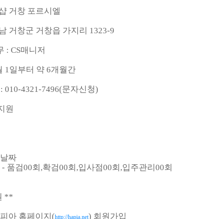
 더샵 거창 포르시엘
 경남 거창군 거창읍 가지리 1323-9
무 : CS매니저
 3월 1일부터 약 6개월간
 010-4321-7496(문자신청)
 지원
능날짜
항 - 품검00회,확검00회,입사점00회,입주관리00회
 **
토피아 홈페이지(
) 회원가입
http://hapia.net