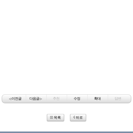
이전글
다음글
추천
수정
확대
답변
◁
▷
목록
뒤로