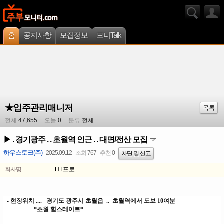
홈
공지사항
모집정보
모니Talk
★입주관리매니저
목록
전체
47,655
오늘
0
분류
전체
▶ . 경기광주 . . 초월역 인근 . . 대면/전산 모집
하우스토크(주)
2025.09.12
조회
767
추천
0
차단 및 신고
회사명
HT프로
- 현장위치 .... 경기도 광주시 초월읍 .. 초월역에서 도보 10여분
*초월 힐스테이트*