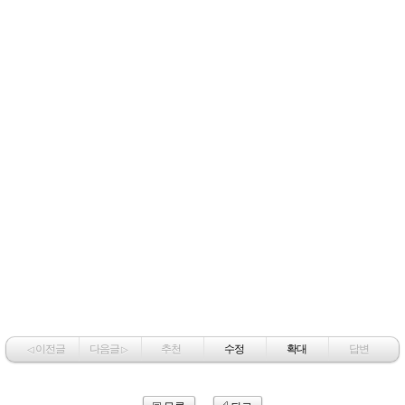
이전글
다음글
추천
수정
확대
답변
◁
▷