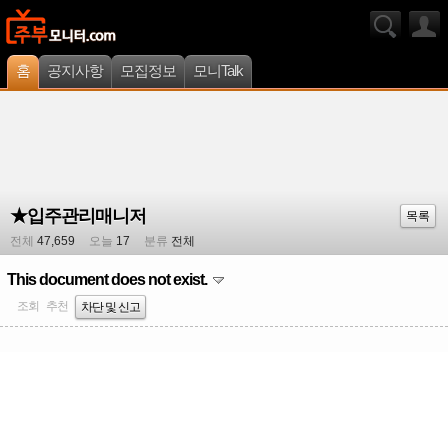
홈
공지사항
모집정보
모니Talk
★입주관리매니저
목록
전체
47,659
오늘
17
분류
전체
This document does not exist.
조회
추천
차단 및 신고