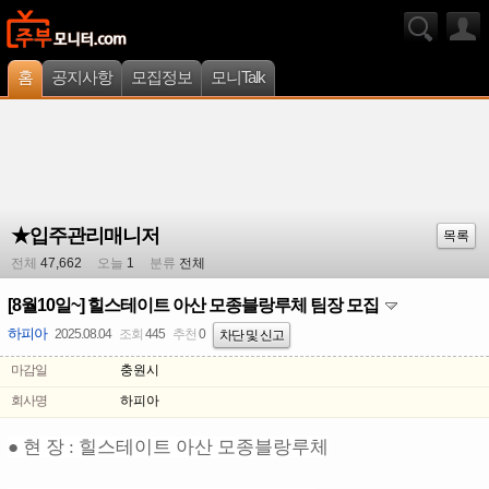
홈
공지사항
모집정보
모니Talk
★입주관리매니저
목록
전체
47,662
오늘
1
분류
전체
[8월10일~] 힐스테이트 아산 모종블랑루체 팀장 모집
하피아
2025.08.04
조회
445
추천
0
차단 및 신고
마감일
충원시
회사명
하피아
● 현 장 : 힐스테이트 아산 모종블랑루체