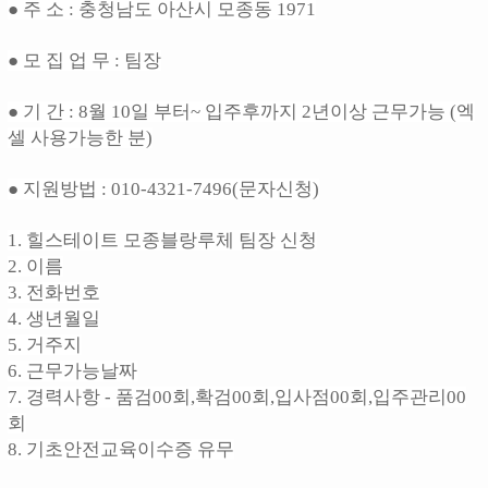
● 주 소 : 충청남도 아산시 모종동 1971
● 모 집 업 무 : 팀장
● 기 간 : 8월 10일 부터~ 입주후까지 2년이상 근무가능 (엑
셀 사용가능한 분)
● 지원방법 : 010-4321-7496(문자신청)
1. 힐스테이트 모종블랑루체 팀장 신청
2. 이름
3. 전화번호
4. 생년월일
5. 거주지
6. 근무가능날짜
7. 경력사항 - 품검00회,확검00회,입사점00회,입주관리00
회
8. 기초안전교육이수증 유무