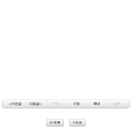
이전글
다음글
추천
수정
확대
답변
◁
▷
목록
뒤로