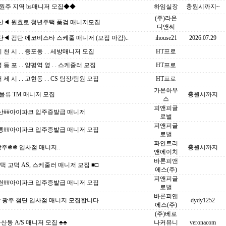
원주 지역 bs매니저 모집◆◆
하임실장
충원시까지~
(주)라온
산◀ 원효로 청년주택 품검 매니저모집
디앤씨
◀ 검단 에코비스타 스케줄 매니저 (모집 마감)..
ihouse21
2026.07.29
이 천 시 . . 증포동 . . 세방매니저 모집
HT프로
영 등 포 . . 양평역 옆 . . 스케줄러 모집
HT프로
거 제 시 . . 고현동 . . CS 팀장/팀원 모집
HT프로
가온하우
물류 TM 매니저 모집
충원시까지
스
피앤피글
서산##아이파크 입주증발급 매니저
로벌
피앤피글
강릉##아이파크 입주증발급 매니저 모집
로벌
파인트리
주❃❃ 입사점 매니저..
충원시까지
앤에이치
바론피앤
평택 고덕 AS, 스케줄러 매니저 모집 ■□
에스(주)
피앤피글
춘천##아이파크 입주증발급 매니저 모집
로벌
바론피앤
남 광주 첨단 입사점 매니저 모집합니다
dydy1252
에스(주)
(주)베로
독산동 A/S 매니저 모집 ♣♣
나커뮤니
veronacom