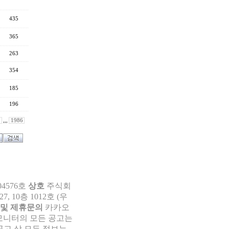
435
365
263
354
185
196
,,,
1986
04576호
상호
주식회
 10층 1012호 (우
 및 제휴문의
카카오
부모니터의 모든 공고는
공고 상 모든 정보는