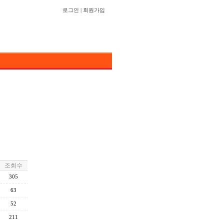
로그인
|
회원가입
조회수
305
63
52
211