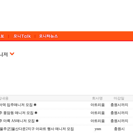
내용
회사명
마감일
아역 입주매니저 모집 ❃
아트리움
충원시까지
주 풍암동 매니저 모집 ❃
아트리움
충원시까지
주 마륵 AS매니저 모집 ❃
아트리움
충원시까지
산울주군]울산다운2지구 아파트 행사 매니저 모집
ynm
충원시