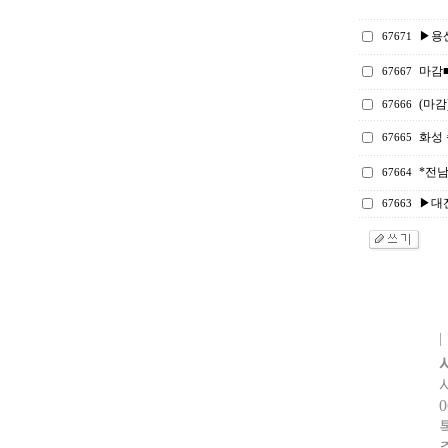
▶용
67671
마감■
67667
(마감
67666
화성 
67665
*전
67664
▶대
67663
0