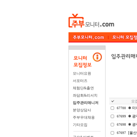
모니터요원
서포터즈
체험단&출연
좌담회&리서치
모집
입주관리매니저
❃ 미
67700
분양상담사
❃ 광
67699
주부우대채용
❃ 광
기타모집
67698
[울
67697