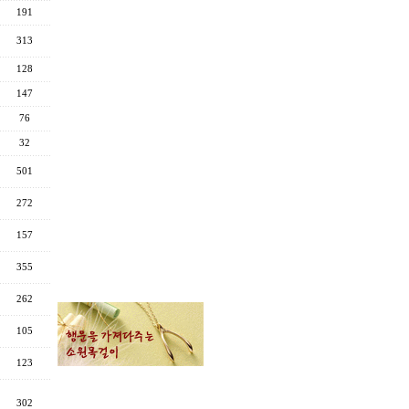
191
313
128
147
76
32
501
272
157
355
262
105
123
302