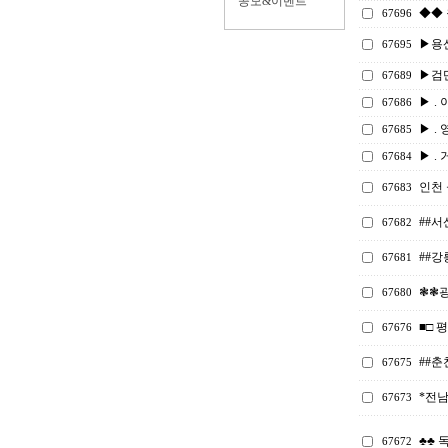
공모&이벤트
◆◆ 
67696
▶용
67695
▶검단
67689
▶ . 
67686
▶ . 
67685
▶ . 
67684
인천 
67683
##
67682
##
67681
❃❃광
67680
■□ 
67676
##
67675
*전
67673
♣♣ 
67672