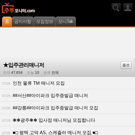
홈
공지사항
모집정보
모니Talk
★입주관리매니저
옵션
전체
47,654
오늘
10
분류
전체
인천 물류 TM 매니저 모집
07/28
##서산##아이파크 입주증발급 매니저
07/28
##강릉##아이파크 입주증발급 매니저 모집
07/28
❃❃광주❃❃ 입사점 매니저님 모집합니다
07/28
■□ 평택 고덕 AS, 스케줄러 매니저 모집 ■□
07/28