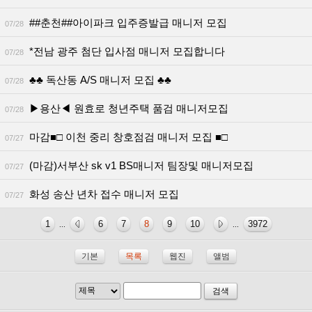
##춘천##아이파크 입주증발급 매니저 모집
07/28
*전남 광주 첨단 입사점 매니저 모집합니다
07/28
♣♣ 독산동 A/S 매니저 모집 ♣♣
07/28
▶용산◀ 원효로 청년주택 품검 매니저모집
07/28
마감■□ 이천 중리 창호점검 매니저 모집 ■□
07/27
(마감)서부산 sk v1 BS매니저 팀장및 매니저모집
07/27
화성 송산 년차 접수 매니저 모집
07/27
1
6
7
8
9
10
3972
...
...
기본
목록
웹진
앨범
검색