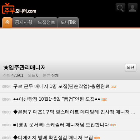
홈
공지사항
모집정보
모니Talk
★입주관리매니저
옵션
전체
47,661
오늘
0
분류
전체
구로 근무 매니저 1명 모집(단순작업)-충원완료
08/04
●●아산탕정 10월1~5일 "품검"인원 모집●●
08/04
◆은평구 대조1구역 힐스테이트 메디알레 입사점 매니저 모집
08/03
■ [영종 운서역] 스케줄러 매니저님 모집합니다
08/03
◆디에이치 방배 확인점검 매니저 모집
08/03