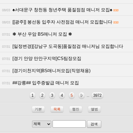
♠서대문구 창천동 청년주택 품질점점 매니저 모집♠
08/03
[[광주]] 봉선동 입주자 사전점검 매니저 모집합니다
08/03
❃ 부산 우암 BS매니저 모집 ❃
07/31
[일정변경][강남구 도곡동]품질점검 매니저님 모집합니다
07/31
[경기 안양 만안구지역]CS팀장모집
07/31
[경기이천지역]BS매니저모집(직영채용)
07/31
##강릉## 입주증발급 매니저 모집
07/31
1
2
3
4
5
3972
...
기본
목록
웹진
앨범
검색