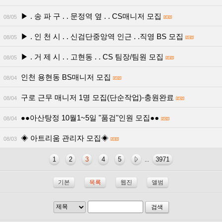
▶ . 송 파 구 . . 문정역 옆 . . CS매니저 모집
08/05
▶ . 인 천 시 . . 신검단중앙역 인근 . .직영 BS 모집
08/05
▶ . 거 제 시 . . 고현동 . . CS 팀장/팀원 모집
08/05
인천 용현동 BS매니저 모집
08/04
구로 근무 매니저 1명 모집(단순작업)-충원완료
08/04
●●아산탕정 10월1~5일 "품검"인원 모집●●
08/04
◈ 아트리움 관리자 모집◈
08/03
1
2
3
4
5
3971
...
기본
목록
웹진
앨범
검색