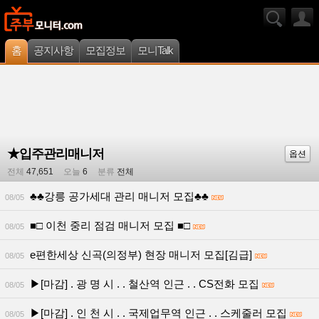
홈
공지사항
모집정보
모니Talk
★입주관리매니저
옵션
전체
47,651
오늘
6
분류
전체
♣♣강릉 공가세대 관리 매니저 모집♣♣
08/05
■□ 이천 중리 점검 매니저 모집 ■□
08/05
e편한세상 신곡(의정부) 현장 매니저 모집[김급]
08/05
▶[마감] . 광 명 시 . . 철산역 인근 . . CS전화 모집
08/05
▶[마감] . 인 천 시 . . 국제업무역 인근 . . 스케줄러 모집
08/05