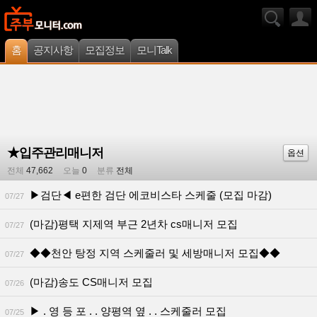
홈
공지사항
모집정보
모니Talk
★입주관리매니저
옵션
전체
47,662
오늘
0
분류
전체
▶검단◀ e편한 검단 에코비스타 스케줄 (모집 마감)
07/27
(마감)평택 지제역 부근 2년차 cs매니저 모집
07/27
◆◆천안 탕정 지역 스케줄러 및 세방매니저 모집◆◆
07/27
(마감)송도 CS매니저 모집
07/26
▶ . 영 등 포 . . 양평역 옆 . . 스케줄러 모집
07/25