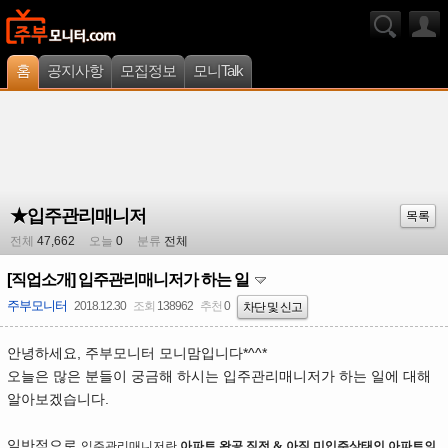
홈
공지사항
모집정보
모니Talk
★입주관리매니저
목록
전체
47,662
오늘
0
분류
전체
[직업소개] 입주관리매니저가 하는 일
주부모니터
2018.12.30
조회
138962
추천
0
차단 및 신고
안녕하세요, 주부모니터 모니맘입니다*^^*
오늘은 많은 분들이 궁금해 하시는 입주관리매니저가 하는 일에 대해
알아보겠습니다.
일반적으로
입주관리매니저란
아파트 완공 직전 & 아직 미입주상태인 아파트의