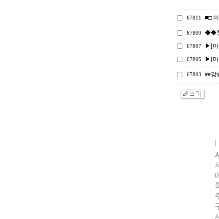
■□ 
67811
◆◆
67809
▶[마감
67807
▶[마감
67805
##강
67803
0