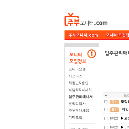
모니터요원
서포터즈
체험단&출연
좌담회&리서치
모집
입주관리매니저
모집
분양상담사
[직
주부우대채용
기타모집
▶오
67828
▶ . 
67827