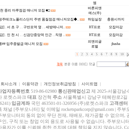
엠
바론피앤
이천 중리 마루점검 매니저 모집 ■□
에스(주)
청주테크노폴리스단지 주변 품질점검 매니저모집◆..
하임실장
충원시까지
] . 서 초 구 . . 구반포역 옆 . . 세방매니저..
HT프로
모집마감
] . 인 천 시 . . 신검단중앙역 인근 . .직영 ..
HT프로
모집마감
피앤피글
릉## 입주증발급 매니저 모집
jhasha
로벌
1
2
3
4
5
6
7
8
9
10
|
회사소개
|
이용약관
|
개인정보취급방침
|
사이트맵
|
사업자등록번호
519-86-02980
통신판매업신고
제 2025-서울강남-
사 로켓스파크
대표
장건혁
주소
서울특별시 강남구 테헤란로2길 27,
6241)
입금계좌
국민 463501-01-326956 (주)로켓스파크
고객센터
톡 채널 [주부모니터] 및 이메일 rocke
tsparkcorp@gmail.com
| 주
주부모니터의 동의 없이 무단 전재, 재배포, 재가공할 수 없으며, 
구인, 구직 또는 창업 이외 용도로 사용될 수 없습니다. 주부모니터
사용자가 이를 신뢰해 취한 조치에 대해 책임을 지지 않습니다.
Co