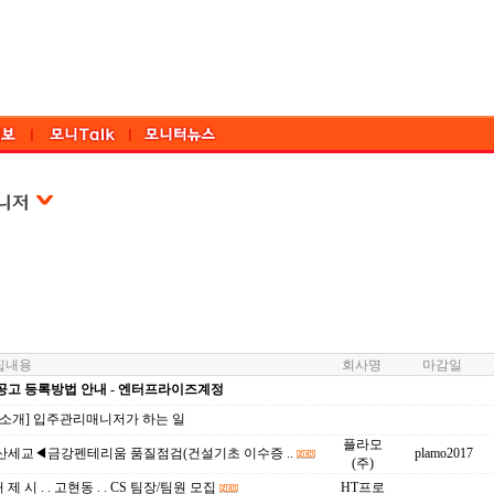
내용
회사명
마감일
공고 등록방법 안내 - 엔터프라이즈계정
업소개] 입주관리매니저가 하는 일
플라모
산세교◀금강펜테리움 품질점검(건설기초 이수증 ..
plamo2017
(주)
거 제 시 . . 고현동 . . CS 팀장/팀원 모집
HT프로