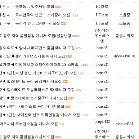
이 천 시 . . 증포동 . . 입주세방 모집
HT프로
인 천 시 . . 국제업무역 인근 . . 스케줄러 모집..
HT프로
조율중
송 파 구 . . 문정역 옆 . . CS매니저 모집
HT프로
조율중
(주)더하
도 광주 지역 품질점검 매니저 모집(일정변경)
우스에스
충원시까지
엠
울 여의도◀ 앙사나 레지던스 품검 매니저 모집
ihouse21
 강남◀ 갤러리 832 스케줄 매니저 모집
ihouse21
ih5814196_01
 개포◀ 디에이치 퍼스티어아이파크 CS 스케줄 ..
ihouse21
◀ e편한세상 검단 에코비스타 TM (단기) 모집
ihouse21
전◀ 힐스테이트 둔산 품검 매니저모집
ihouse21
주◀ 힐스테이트 오송역퍼스트 BS 매니저 모집
ihouse21
천역◀ 힐스테이트 스케줄/TM 매니저모집
ihouse21
성◀ e편한 내포 퍼스트 품검 매니저모집
ihouse21
◀ e편한 서대전역 센트로 확인점검 매니저 모집..
ihouse21
people432
 에코시티 주부전수점검 매니저 모집
people4321
1
(주)더하
도 광주 지역 품질점검매니저 모집
우스에스
충원시까지