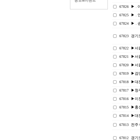
공모&이벤트
▶ . 
67826
▶ . 
67825
▶ . 
67824
경기
67823
▶서
67822
▶서울
67821
▶서울
67820
▶검단
67819
▶대
67818
▶청
67817
▶이
67816
▶홍
67815
▶대전
67814
전주
67813
경기
67812