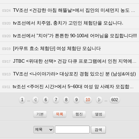
TV조선 <건강한 아침 해뜰날>에서 집안의 미세먼지 농도 측정해 보실 주부님을 구합니다.
03/24
tv조선에서 치주염, 충치가 고민인 체험단을 모십니다.
03/20
tv조선에서 "치아"가 튼튼한 90-100세 어머님을 모집합니다!!!
03/20
[카무트 효소 체험단] 여성 체험단 모십니다
03/19
JTBC <위대한 선택> 건강 다큐 프로그램에서 인천 지역에 거주하시는 5-60대 사례자 분을 찾습니다
03/17
TV조선 <나이야가라> 대상포진 경험 있으신 분 (남성&여성)
03/13
tv조선 <주어진 시간>에서 5~60대 여성 암 사례자 모집합니다.(출연료50+@
03/11
1
6
7
8
9
10
602
...
...
기본
목록
웹진
앨범
검색