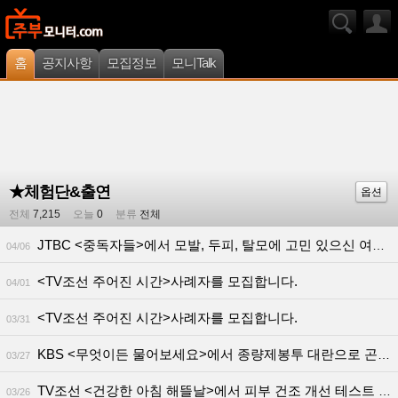
홈
공지사항
모집정보
모니Talk
★체험단&출연
옵션
전체
7,215
오늘
0
분류
전체
JTBC <중독자들>에서 모발, 두피, 탈모에 고민 있으신 여성/주부 체험단 모십니다!
04/06
<TV조선 주어진 시간>사례자를 모집합니다.
04/01
<TV조선 주어진 시간>사례자를 모집합니다.
03/31
KBS <무엇이든 물어보세요>에서 종량제봉투 대란으로 곤란하신 사례자 분을 구합니다!
03/27
TV조선 <건강한 아침 해뜰날>에서 피부 건조 개선 테스트 참여자 모집합니다! (50~60대 여성)
03/26