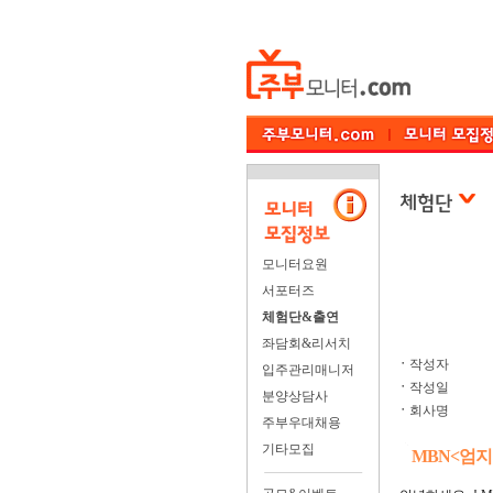
모니터요원
서포터즈
체험단&출연
좌담회&리서치
ㆍ
작성자
입주관리매니저
ㆍ
작성일
분양상담사
ㆍ
회사명
주부우대채용
기타모집
MBN<엄지