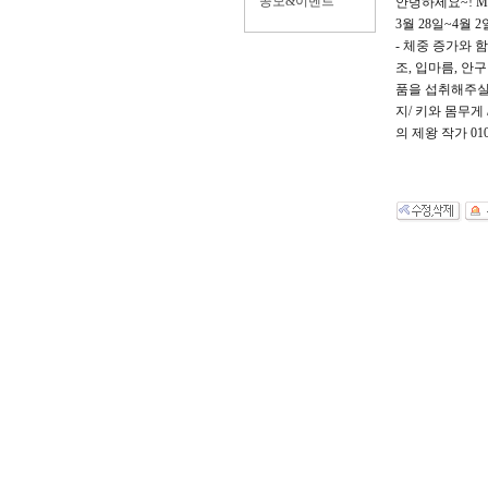
공모&이벤트
안녕하세요~! M
3월 28일~4월 
- 체중 증가와 
조, 입마름, 안
품을 섭취해주실
지/ 키와 몸무게
의 제왕 작가 010-