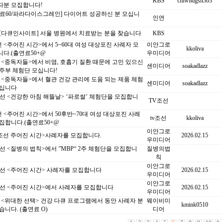
KBS
chlwndgsn303
자분 모집합니다!
연료60/파라다이스그레인] 다이어트 성공하신 분 모십니
인연
 [다큐인사이트] 서울 병원에서 치료받는 분을 찾습니다
KBS
선 <주어진 시간>에서 5~60대 여성 대상포진 사례자 모
이안그로
kkoliva
다.(출연료50+@
우미디어
C <중독자들>에서 비염, 호흡기 질환 때문에 고민 있으신
센미디어
soakadlazz
주부 체험단 모십니다!
C <중독자들>에서 혈관 건강 관리에 도움 되는 제품 체험
센미디어
soakadlazz
모십니다
선 <건강한 아침 해뜰날> ‘파로쌀’ 체험단을 모집합니
TV조선
선 <주어진 시간>에서 50후반~70대 여성 대상포진 사례
tv조선
kkoliva
집합니다.(출연료50+@
이안그로
V조선 주어진 시간>사례자를 모집합니다.
2026.02.15
우미디어
선 <질병의 법칙>에서 ”MBP“ 2주 체험단을 모집합니
질병의법
칙
이안그로
조선 <주어진 시간> 사례자를 모집합니다
2026.02.15
우미디어
이안그로
조선 <주어진 시간>에서 사례자를 모집합니다
2026.02.15
우미디어
C <위대한 선택> 건강 다큐 프로그램에서 동안 사례자 분
웨이비미
kmink0510
습니다. (출연료 O)
디어