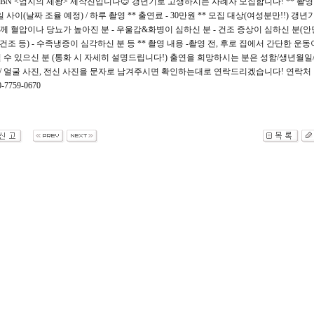
BN <엄지의 제왕> 제작진입니다😊 갱년기로 고생하시는 사례자 모집합니다! ** 촬영 
2일 사이(날짜 조율 예정) / 하루 촬영 ** 출연료 - 30만원 ** 모집 대상(여성분만!!) 갱년
함께 혈압이나 당뇨가 높아진 분 - 우울감&화병이 심하신 분 - 건조 증상이 심하신 분(안
구건조 등) - 수족냉증이 심각하신 분 등 ** 촬영 내용 -촬영 전, 후로 집에서 간단한 운동
 수 있으신 분 (통화 시 자세히 설명드립니다!) 출연을 희망하시는 분은 성함/생년월일
 / 얼굴 사진, 전신 사진을 문자로 남겨주시면 확인하는대로 연락드리겠습니다! 연락처 
7759-0670