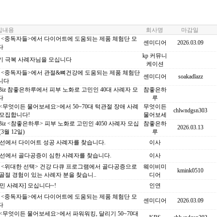
내용
회사명
마감일
C <중독자들>에서 다이어트에 도움되는 제품 체험단 모
센미디어
2026.03.09
다
kp 커뮤니
기 극복 사례자님을 모십니다
케이션
C <중독자들>에서 관절&뼈건강에 도움되는 제품 체험단
센미디어
soakadlazz
니다
 Biz 참좋은하루에서 피부 노화로 고민인 40대 사례자 모
참좋은하
다
루
 <무엇이든 물어보세요>에서 50~70대 턱관절 장애 사례
무엇이든
chlwndgsn303
 모집합니다!
물어보세
 Biz <참좋은하루> 피부 노화로 고민인 4050 사례자 모십
참좋은하
2026.03.13
(3월 12일)
루
조선에서 다이어트 성공 사례자를 찾습니다.
이사
조선에서 골다공증이 심한 사례자를 찾습니다.
이사
C <위대한 선택> 건강 다큐 프로그램에서 골다공증으로
웨이비미
kmink0510
골절 경험이 있는 사례자 분을 찾습니..
디어
민 사례자] 모십니다~!
인연
C <중독자들>에서 다이어트에 도움되는 제품 체험단 모
센미디어
2026.03.09
다
 <무엇이든 물어보세요>에서 파워워킹, 달리기 50~70대