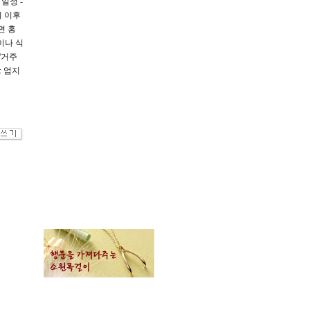
일정 -
기 이후
면 홍
이나 식
/거주
: 엄지