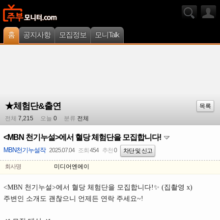
홈
공지사항
모집정보
모니Talk
★체험단&출연
목록
전체
7,215
오늘
0
분류
전체
<MBN 천기누설>에서 혈당 체험단을 모집합니다!
MBN천기누설작
2025.07.04
조회
454
추천
0
차단 및 신고
회사명
미디어엔에이
<MBN 천기누설>에서 혈당 체험단을 모집합니다!✨ (집촬영 x)
주변인 소개도 괜찮으니 언제든 연락 주세요~!