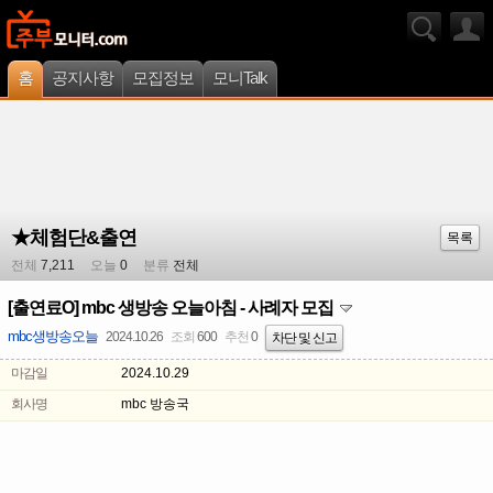
홈
공지사항
모집정보
모니Talk
★체험단&출연
목록
전체
7,211
오늘
0
분류
전체
[출연료O] mbc 생방송 오늘아침 - 사례자 모집
mbc생방송오늘
2024.10.26
조회
600
추천
0
차단 및 신고
마감일
2024.10.29
회사명
mbc 방송국