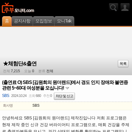
홈
공지사항
모집정보
모니Talk
★체험단&출연
목록
전체
7,215
오늘
0
분류
전체
(출연료 O) SBS [김원희의 원더랜드]에서 경도 인지 장애와 불면증
관련 5~60대 여성분을 모십니다!
SBS
2024.10.24
조회
680
추천
0
차단 및 신고
회사명
SBS
안녕하세요 SBS [김원희의 원더랜드] 제작진입니다 저희 프로그램은
현재 제작 중인 신규 건강 버라이어티 프로그램으로, 매회 건강을 주제
로 출연자분들을 모시고, 건강 상태의 변화를 확인하는 프로그램입니