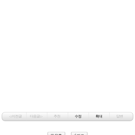
이전글
다음글
추천
수정
확대
답변
◁
▷