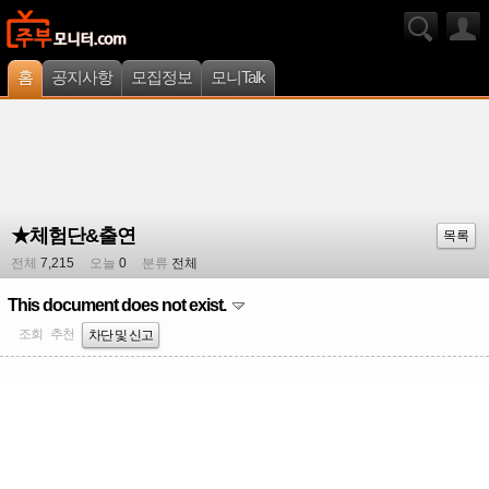
홈
공지사항
모집정보
모니Talk
★체험단&출연
목록
전체
7,215
오늘
0
분류
전체
This document does not exist.
조회
추천
차단 및 신고