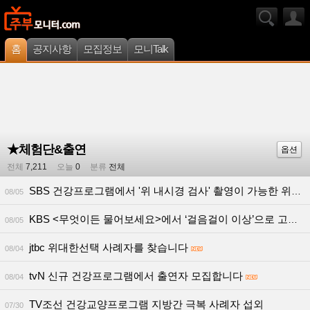
홈
공지사항
모집정보
모니Talk
★체험단&출연
옵션
전체
7,211
오늘
0
분류
전체
SBS 건강프로그램에서 '위 내시경 검사' 촬영이 가능한 위가 불편한 사례자(위염 등)를 모집합니다!
08/05
KBS <무엇이든 물어보세요>에서 ‘걸음걸이 이상’으로 고민하는 50~70대 사례자를 찾습니다!
08/05
jtbc 위대한선택 사례자를 찾습니다
08/04
tvN 신규 건강프로그램에서 출연자 모집합니다
08/04
TV조선 건강교양프로그램 지방간 극복 사례자 섭외
07/30