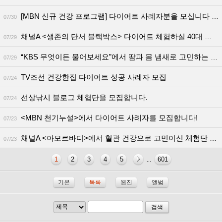
[MBN 신규 건강 프로그램] 다이어트 사례자분을 모십니다 (출연료o)
07/30
채널A <생존의 단서 블랙박스> 다이어트 체험하실 40대 여성분을 찾습니다
07/29
“KBS 무엇이든 물어보세요”에서 땀과 몸 냄새로 고민하는 사례자를 찾습니다!
07/29
TV조선 건강한집 다이어트 성공 사례자 모집
07/24
선상낚시 블로그 체험단을 모집합니다.
07/24
<MBN 천기누설>에서 다이어트 사례자를 모집합니다!
07/23
채널A <아모르바디>에서 혈관 건강으로 고민이신 체험단 모십니다(출연료O, 건강식품 당근 착즙 주스 제공)
07/23
1
2
3
4
5
601
...
기본
목록
웹진
앨범
검색