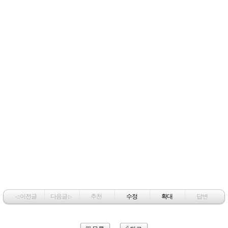
이전글
다음글
추천
수정
확대
답변
◁
▷