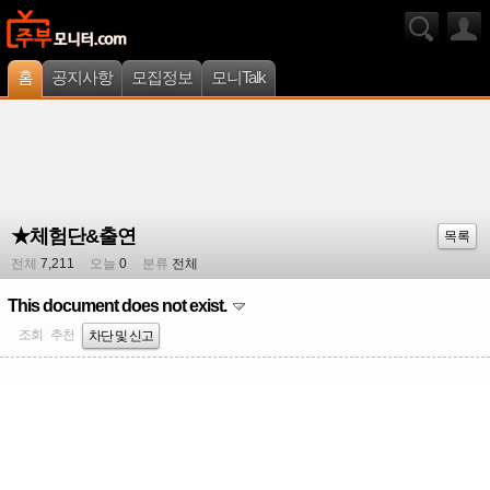
홈
공지사항
모집정보
모니Talk
★체험단&출연
목록
전체
7,211
오늘
0
분류
전체
This document does not exist.
조회
추천
차단 및 신고