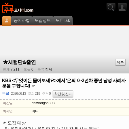
홈
공지사항
모집정보
모니Talk
★체험단&출연
목록
전체
7,211
오늘
0
분류
전체
KBS <무엇이든 물어보세요>에서 '은퇴' 0~2년차 중년 남성 사례자
분을 구합니다!
무물
2026.06.13
조회
219
추천
0
차단 및 신고
마감일
chlwndgsn303
회사명
미디
📌 모집 대상
- 막 은퇴하셨거나 은퇴한 지 1~2년 차 되시는 분들!