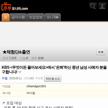
홈
공지사항
모집정보
모니Talk
★체험단&출연
목록
전체
7,215
오늘
0
분류
전체
KBS <무엇이든 물어보세요>에서 '은퇴'하신 중년 남성 사례자 분을
구합니다!
무물
2026.06.11
조회
143
추천
0
차단 및 신고
마감일
chlwndgsn303
회사명
미디컴
📌 모집 대상
- 은퇴 후 아내와 함께 살고 계신 사례자 분들!