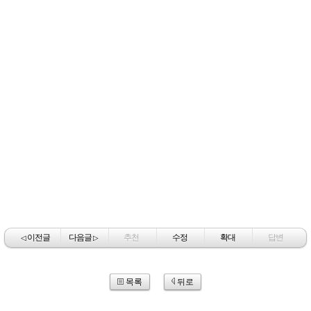
이전글
다음글
추천
수정
확대
답변
◁
▷
목록
뒤로