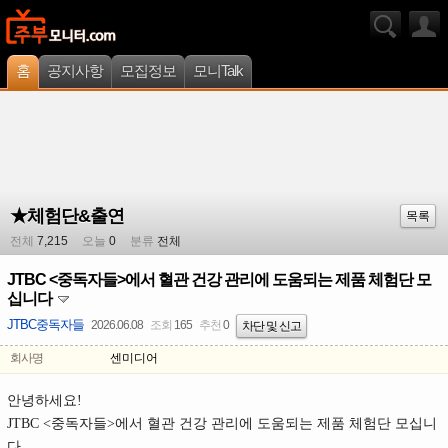
홈
공지사항
모집정보
모니Talk
★체험단&출연
목록
전체
7,215
오늘
0
분류
전체
JTBC <중독자들>에서 혈관 건강 관리에 도움되는 제품 체험단 모
십니다
JTBC중독자들
2026.06.08
조회
165
추천
0
차단 및 신고
회사명
센미디어
안녕하세요!
JTBC <중독자들>에서 혈관 건강 관리에 도움되는 제품 체험단 모십니
다