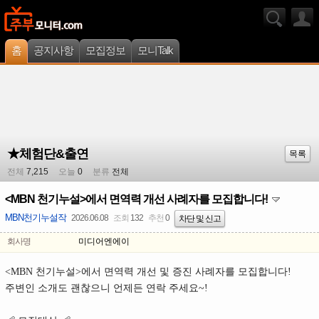
홈
공지사항
모집정보
모니Talk
★체험단&출연
목록
전체
7,215
오늘
0
분류
전체
<MBN 천기누설>에서 면역력 개선 사례자를 모집합니다!
MBN천기누설작
2026.06.08
조회
132
추천
0
차단 및 신고
회사명
미디어엔에이
<MBN 천기누설>에서 면역력 개선 및 증진 사례자를 모집합니다!
주변인 소개도 괜찮으니 언제든 연락 주세요~!