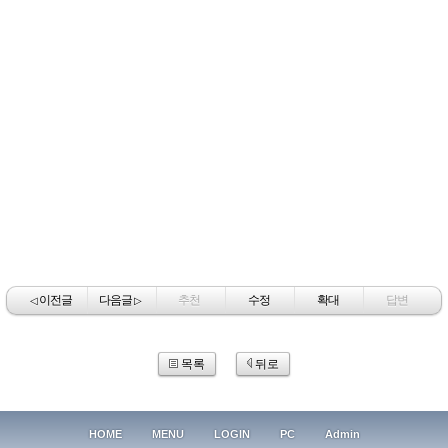
이전글
다음글
추천
수정
확대
답변
◁
▷
목록
뒤로
HOME
MENU
LOGIN
PC
Admin