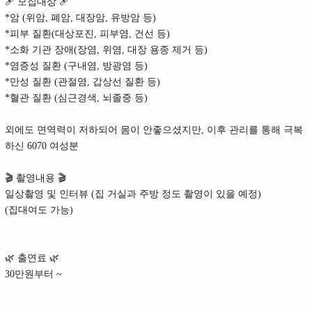
🩹 모집대상 🩹
*암 (위암, 폐암, 대장암, 유방암 등)
*피부 질환(대상포진, 피부염, 건선 등)
*소화 기관 장애(장염, 위염, 대장 용종 제거 등)
*염증성 질환 (구내염, 방광염 등)
*만성 질환 (관절염, 갑상선 질환 등)
*혈관 질환 (심근경색, 뇌졸중 등)
외에도 면역력이 저하되어 몸이 안좋으셨지만, 이후 관리를 통해 극복
하신 6070 여성분
🎬 촬영내용 🎬
일상촬영 및 인터뷰 (집 거실과 주방 정도 촬영이 있을 예정)
(집대여도 가능)
🌿 출연료 🌿
30만원부터 ~