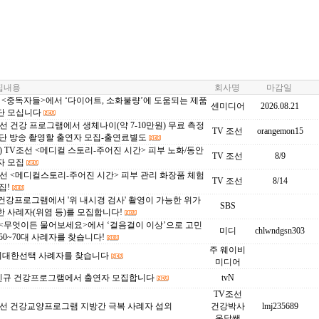
내용
회사명
마감일
C <중독자들>에서 ‘다이어트, 소화불량’에 도움되는 제품
센미디어
2026.08.21
단 모십니다
선 건강 프로그램에서 생체나이(약 7-10만원) 무료 측정
TV 조선
orangemon15
간단 방송 촬영할 출연자 모집-출연료별도
) TV조선 <메디컬 스토리-주어진 시간> 피부 노화/동안
TV 조선
8/9
자 모집
선 <메디컬스토리-주어진 시간> 피부 관리 화장품 체험
TV 조선
8/14
집!
 건강프로그램에서 '위 내시경 검사' 촬영이 가능한 위가
SBS
 사례자(위염 등)를 모집합니다!
 <무엇이든 물어보세요>에서 ‘걸음걸이 이상’으로 고민
미디
chlwndgsn303
50~70대 사례자를 찾습니다!
주 웨이비
c 위대한선택 사례자를 찾습니다
미디어
N 신규 건강프로그램에서 출연자 모집합니다
tvN
TV조선
조선 건강교양프로그램 지방간 극복 사례자 섭외
건강박사
lmj235689
옹달쌤