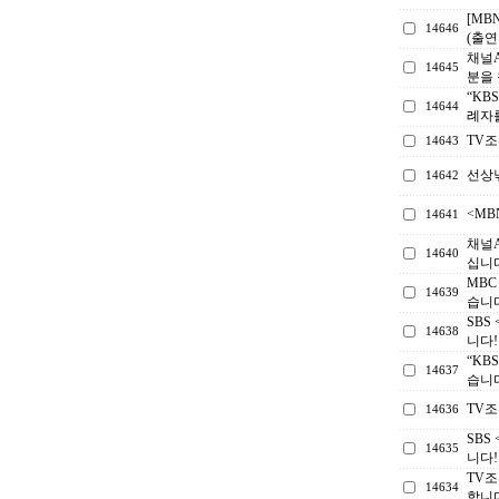
[MB
14646
(출연
채널A
14645
분을
“KB
14644
례자
TV
14643
선상
14642
<M
14641
채널
14640
십니다
MB
14639
습니
SBS
14638
니다!
“KB
14637
습니
TV
14636
SBS
14635
니다!
TV조
14634
합니