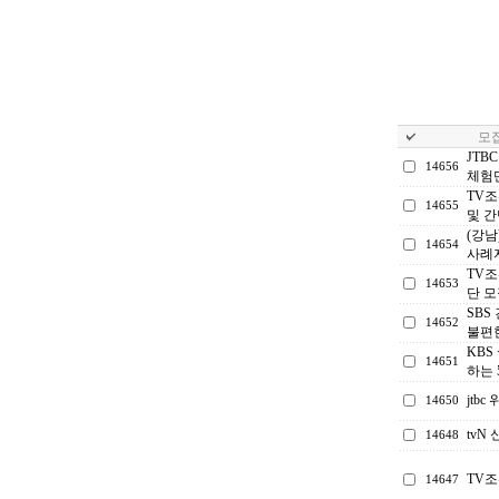
모집
JTB
14656
체험
TV조
14655
및 
(강남
14654
사례
TV조
14653
단 모
SBS
14652
불편한
KBS
14651
하는 
jtb
14650
tv
14648
TV
14647