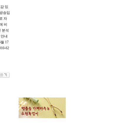
감 있
 방송입
로 자
에 비
인 분석
 안내
월 17
0-62