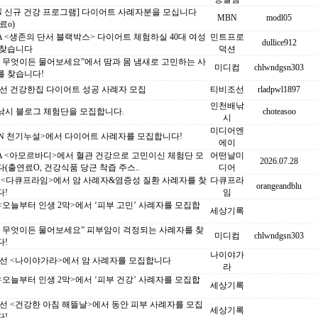
N 신규 건강 프로그램] 다이어트 사례자분을 모십니다
MBN
modl05
료o)
 <생존의 단서 블랙박스> 다이어트 체험하실 40대 여성
민트프로
dullice912
 찾습니다
덕션
S 무엇이든 물어보세요”에서 땀과 몸 냄새로 고민하는 사
미디컴
chlwndgsn303
를 찾습니다!
조선 건강한집 다이어트 성공 사례자 모집
티비조선
rladpwl1897
인천배낚
낚시 블로그 체험단을 모집합니다.
choteasoo
시
미디어엔
BN 천기누설>에서 다이어트 사례자를 모집합니다!
에이
A <아모르바디>에서 혈관 건강으로 고민이신 체험단 모
어떤날미
2026.07.28
(출연료O, 건강식품 당근 착즙 주스..
디어
C <다큐프라임>에서 암 사례자&염증성 질환 사례자를 찾
다큐프라
orangeandblu
다!
임
 <오늘부터 인생 2막>에서 ‘피부 고민’ 사례자를 모집합
세상기록
S 무엇이든 물어보세요” 피부암이 걱정되는 사례자를 찾
미디컴
chlwndgsn303
다!
나이야가
조선 <나이야가라>에서 암 사례자를 모집합니다
라
 <오늘부터 인생 2막>에서 ‘피부 건강’ 사례자를 모집합
세상기록
선 <건강한 아침 해뜰날>에서 동안 피부 사례자를 모집
세상기록
다!