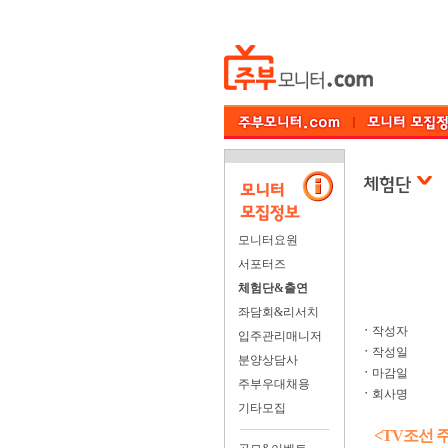
모니터요원
서포터즈
체험단&출연
좌담회&리서치
ㆍ
작성자
입주관리매니저
ㆍ
작성일
분양상담사
ㆍ
마감일
주부우대채용
ㆍ
회사명
기타모집
<TV조선 