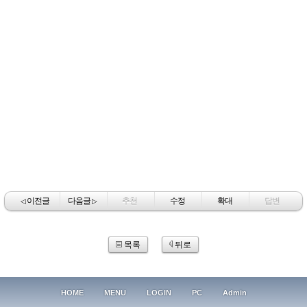
이전글
다음글
추천
수정
확대
답변
◁
▷
목록
뒤로
HOME
MENU
LOGIN
PC
Admin