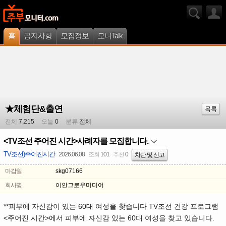
홈
공지사항
모집정보
모니Talk
★체험단&출연
목록
전체
7,215
오늘
0
분류
전체
<TV조선 주어진 시간>사례자를 모집합니다.
TV조선)주어진시간
2026.06.08
조회
101
추천
0
차단 및 신고
마감일
skg07166
회사명
이안그로우미디어
**피부에 자신감이 있는 60대 여성을 찾습니다 TV조선 건강 프로그램
<주어진 시간>에서 피부에 자신감 있는 60대 여성을 찾고 있습니다.